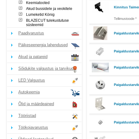
Keemiatooted
Kinnitus Taime
Akud bussidele ja veokitele
Lumeketid König
Tellimustoode *
BLAZECUT tulekustutuse
süsteemid
Paadivarustus
Paigaldustarvi
Päikeseenergia lahendused
Paigaldustarvik
Akud ja patareid
Paigaldustarvi
Sõidukite valgustus ja tarvikud
LED Valgustus
Paigaldustarvi
Autokeemia
Õlid ja määrdeained
Paigaldustarvi
Tööriistad
Paigaldustarvi
Töökojavarustus