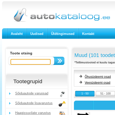
Avaleht
Uudised
Üldtingimused
Kontakt
Toote otsing
Muud (101 toodet
*Tellimustooted ei kuulu taga
Õhusüsteemi osad
Tootegrupid
Veesüsteemi osad
Sõiduautode varuosad
1 - 50
51 - 100
Sõiduautode lisavarustus
Haagissuvilate varustus