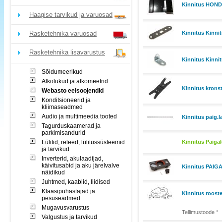
Kinnitus HOND
Haagise tarvikud ja varuosad
Rasketehnika varuosad
Kinnitus Kinni
Rasketehnika lisavarustus
Kinnitus Kinni
Sõidumeerikud
Alkolukud ja alkomeetrid
Kinnitus krons
Webasto eelsoojendid
Konditsioneerid ja
kliimaseadmed
Audio ja multimeedia tooted
Kinnitus paig.
Tagurduskaamerad ja
parkimisandurid
Lülitid, releed, lülitussüsteemid
Kinnitus Paiga
ja tarvikud
Inverterid, akulaadijad,
käivitusabid ja aku järelvalve
Kinnitus PAIG
näidikud
Juhtmed, kaablid, liidised
Klaasipuhastajad ja
Kinnitus roost
pesuseadmed
Mugavusvarustus
Tellimustoode *
Valgustus ja tarvikud