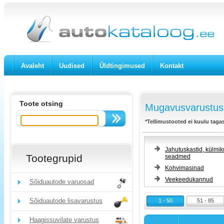
Avaleht
Uudised
Üldtingimused
Kontakt
Toote otsing
Mugavusvarustus 
*Tellimustooted ei kuulu taga
Jahutuskastid, külmik
Tootegrupid
seadmed
Kohvimasinad
Veekeedukannud
Sõiduautode varuosad
Sõiduautode lisavarustus
1 - 50
51 - 85
Haagissuvilate varustus