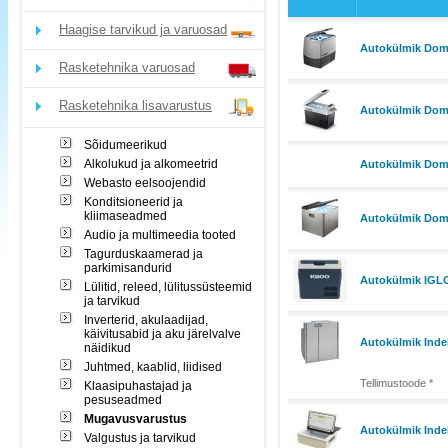
Haagise tarvikud ja varuosad
Autokülmik Dome
Rasketehnika varuosad
Rasketehnika lisavarustus
Autokülmik Dome
Sõidumeerikud
Alkolukud ja alkomeetrid
Autokülmik Dome
Webasto eelsoojendid
Konditsioneerid ja
kliimaseadmed
Autokülmik Dom
Audio ja multimeedia tooted
Tagurduskaamerad ja
parkimisandurid
Autokülmik IGLO
Lülitid, releed, lülitussüsteemid
ja tarvikud
Inverterid, akulaadijad,
käivitusabid ja aku järelvalve
Autokülmik Indel
näidikud
Juhtmed, kaablid, liidised
Tellimustoode *
Klaasipuhastajad ja
pesuseadmed
Mugavusvarustus
Autokülmik Ind
Valgustus ja tarvikud