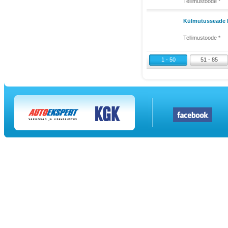
Tellimustoode *
Külmutusseade 
Tellimustoode *
1 - 50
51 - 85