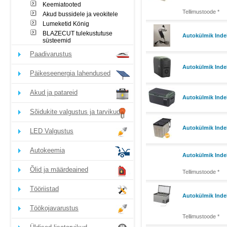
Keemiatooted
Tellimustoode *
Akud bussidele ja veokitele
Lumeketid König
BLAZECUT tulekustutuse
Autokülmik Inde
süsteemid
Paadivarustus
Autokülmik Inde
Päikeseenergia lahendused
Akud ja patareid
Autokülmik Inde
Sõidukite valgustus ja tarvikud
Autokülmik Inde
LED Valgustus
Autokeemia
Autokülmik Indel
Õlid ja määrdeained
Tellimustoode *
Tööriistad
Autokülmik Indel
Töökojavarustus
Tellimustoode *