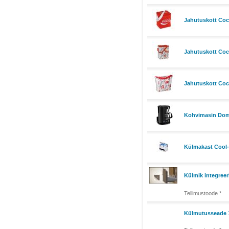
Jahutuskott Coc
Jahutuskott Coc
Jahutuskott Coc
Kohvimasin Dome
Külmakast Cool-Ic
Külmik integreer
Tellimustoode *
Külmutusseade 1