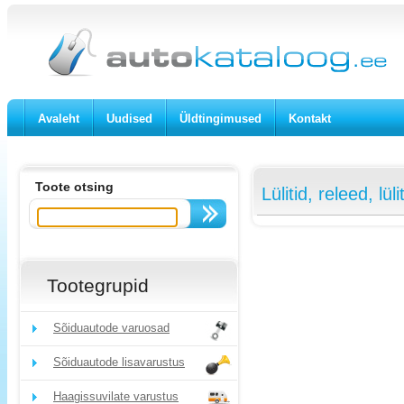
Avaleht
Uudised
Üldtingimused
Kontakt
Toote otsing
Lülitid, releed, lü
Tootegrupid
Sõiduautode varuosad
Sõiduautode lisavarustus
Haagissuvilate varustus