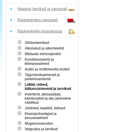
Haagise tarvikud ja varuosad
Rasketehnika varuosad
Rasketehnika lisavarustus
Sõidumeerikud
Alkolukud ja alkomeetrid
Webasto eelsoojendid
Konditsioneerid ja
kliimaseadmed
Audio ja multimeedia tooted
Tagurduskaamerad ja
parkimisandurid
Lülitid, releed,
lülitussüsteemid ja tarvikud
Inverterid, akulaadijad,
käivitusabid ja aku järelvalve
näidikud
Juhtmed, kaablid, liidised
Klaasipuhastajad ja
pesuseadmed
Mugavusvarustus
Valgustus ja tarvikud