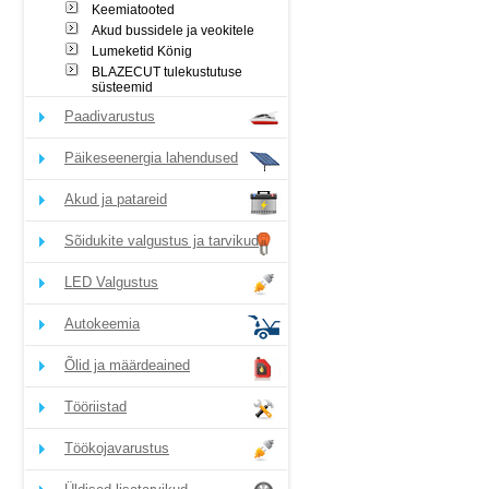
Keemiatooted
Akud bussidele ja veokitele
Lumeketid König
BLAZECUT tulekustutuse
süsteemid
Paadivarustus
Päikeseenergia lahendused
Akud ja patareid
Sõidukite valgustus ja tarvikud
LED Valgustus
Autokeemia
Õlid ja määrdeained
Tööriistad
Töökojavarustus