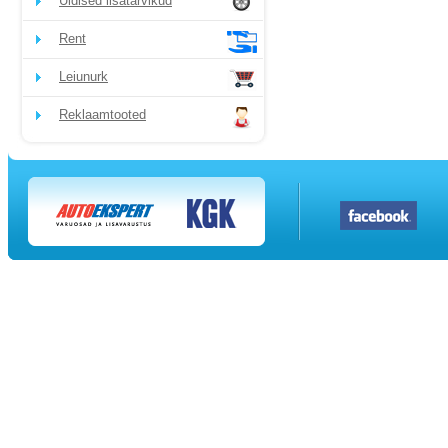
Üldised lisatarvikud
Rent
Leiunurk
Reklaamtooted