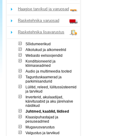
Haagise tarvikud ja varuosad
Rasketehnika varuosad
Rasketehnika lisavarustus
Sõidumeerikud
Alkolukud ja alkomeetrid
Webasto eelsoojendid
Konditsioneerid ja
kliimaseadmed
Audio ja multimeedia tooted
Tagurduskaamerad ja
parkimisandurid
Lülitid, releed, lülitussüsteemid
ja tarvikud
Inverterid, akulaadijad,
käivitusabid ja aku järelvalve
näidikud
Juhtmed, kaablid, liidised
Klaasipuhastajad ja
pesuseadmed
Mugavusvarustus
Valgustus ja tarvikud