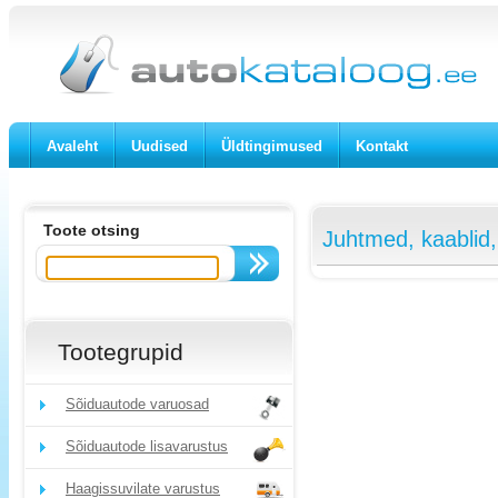
Avaleht
Uudised
Üldtingimused
Kontakt
Toote otsing
Juhtmed, kaablid, 
Tootegrupid
Sõiduautode varuosad
Sõiduautode lisavarustus
Haagissuvilate varustus