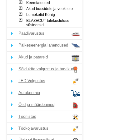
Keemiatooted
Akud bussidele ja veokitele
Lumeketid König
BLAZECUT tulekustutuse
süsteemid
Paadivarustus
Päikeseenergia lahendused
Akud ja patareid
Sõidukite valgustus ja tarvikud
LED Valgustus
Autokeemia
Õlid ja määrdeained
Tööriistad
Töökojavarustus