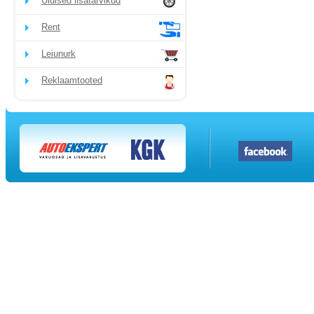
Üldised lisatarvikud
Rent
Leiunurk
Reklaamtooted