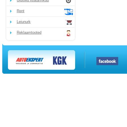
Üldised lisatarvikud
Rent
Leiunurk
Reklaamtooted