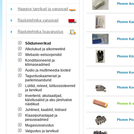
Plomm And
Haagise tarvikud ja varuosad
Rasketehnika varuosad
Plomm Kait
Rasketehnika lisavarustus
Plomm Kali
Sõidumeerikud
Alkolukud ja alkomeetrid
Webasto eelsoojendid
Plomm Kit
Konditsioneerid ja
kliimaseadmed
Audio ja multimeedia tooted
Plomm Kood
Tagurduskaamerad ja
parkimisandurid
Lülitid, releed, lülitussüsteemid
Plomm Kood
ja tarvikud
Inverterid, akulaadijad,
käivitusabid ja aku järelvalve
Plomm K-si
näidikud
Juhtmed, kaablid, liidised
Klaasipuhastajad ja
pesuseadmed
Plomm Pist
Mugavusvarustus
Valgustus ja tarvikud