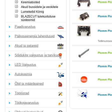
Keemiatooted
Plomm Pist
Akud bussidele ja veokitele
Lumeketid König
BLAZECUT tulekustutuse
Plomm Pist
süsteemid
Paadivarustus
Plomm Pist
Päikeseenergia lahendused
Tellimustoo
Akud ja patareid
Plomm Pist
Sõidukite valgustus ja tarvikud
LED Valgustus
Plomm Plo
Autokeemia
Plomm Plo
Õlid ja määrdeained
Tööriistad
Plomm Plom
Töökojavarustus