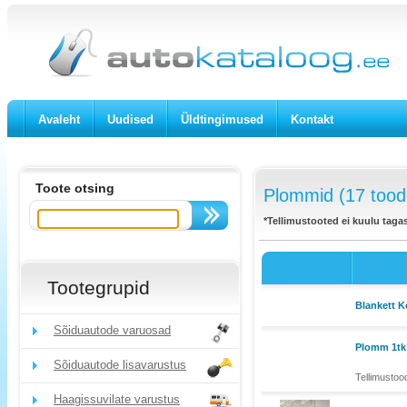
Avaleht
Uudised
Üldtingimused
Kontakt
Toote otsing
Plommid (17 tood
*Tellimustooted ei kuulu taga
Tootegrupid
Blankett K
Sõiduautode varuosad
Plomm 1tk 
Sõiduautode lisavarustus
Tellimustoo
Haagissuvilate varustus