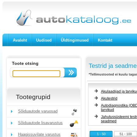
Avaleht
Uudised
Üldtingimused
Kontakt
Toote otsing
Testrid ja seadme
*Tellimustooted ei kuulu taga
Akulaadijad ja tarvik
Tootegrupid
Akutestrid
Autodiagnostika (OBD
tarvikud
Sõiduautode varuosad
Jahutussüsteemi testr
seadmed
Sõiduautode lisavarustus
Haagissuvilate varustus
1 - 50
51 - 100