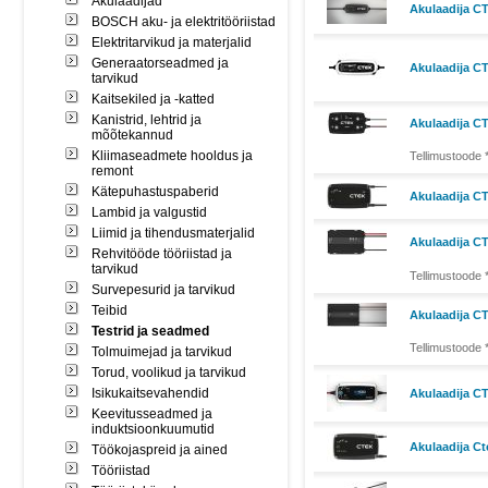
Akulaadijad
Akulaadija C
BOSCH aku- ja elektritööriistad
Elektritarvikud ja materjalid
Generaatorseadmed ja
Akulaadija C
tarvikud
Kaitsekiled ja -katted
Kanistrid, lehtrid ja
Akulaadija C
mõõtekannud
Kliimaseadmete hooldus ja
Tellimustoode 
remont
Kätepuhastuspaberid
Akulaadija C
Lambid ja valgustid
Liimid ja tihendusmaterjalid
Akulaadija C
Rehvitööde tööriistad ja
tarvikud
Tellimustoode 
Survepesurid ja tarvikud
Teibid
Akulaadija CT
Testrid ja seadmed
Tellimustoode 
Tolmuimejad ja tarvikud
Torud, voolikud ja tarvikud
Isikukaitsevahendid
Akulaadija CT
Keevitusseadmed ja
induktsioonkuumutid
Akulaadija Ct
Töökojaspreid ja ained
Tööriistad