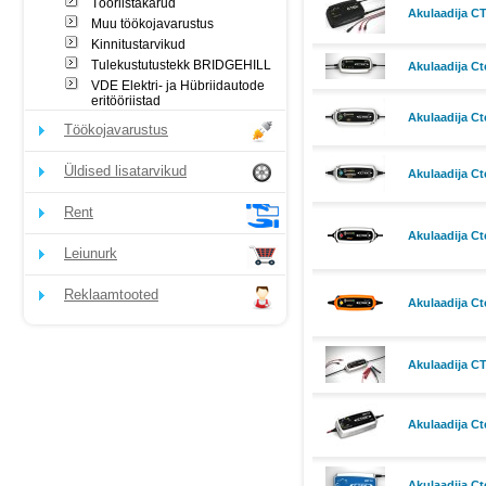
Tööriistakärud
Akulaadija C
Muu töökojavarustus
Kinnitustarvikud
Tulekustutustekk BRIDGEHILL
Akulaadija C
VDE Elektri- ja Hübriidautode
eritööriistad
Akulaadija Ct
Töökojavarustus
Üldised lisatarvikud
Akulaadija Ct
Rent
Akulaadija Ct
Leiunurk
Reklaamtooted
Akulaadija Ct
Akulaadija C
Akulaadija Ct
Akulaadija C