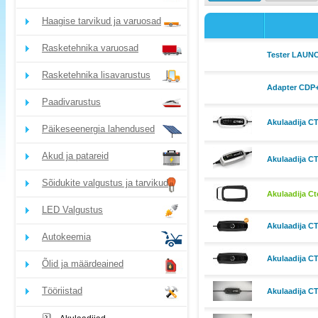
Haagise tarvikud ja varuosad
Rasketehnika varuosad
Tester LAUNC
Rasketehnika lisavarustus
Adapter CDP+
Paadivarustus
Akulaadija CT
Päikeseenergia lahendused
Akud ja patareid
Akulaadija C
Sõidukite valgustus ja tarvikud
Akulaadija C
LED Valgustus
Akulaadija C
Autokeemia
Akulaadija C
Õlid ja määrdeained
Tööriistad
Akulaadija CT