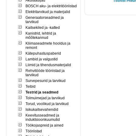
Akulaadijad
Tööriist Pneu
BOSCH aku- ja elektritööriistad
Elektritarvikud ja materjalid
Generaatorseadmed ja
tarvikud
Kaitsekiled ja -katted
Kanistrid, lehtrid ja
mõõtekannud
Kliimaseadmete hooldus ja
remont
Kätepuhastuspaberid
Lambid ja valgustid
Liimid ja tihendusmaterjalid
Rehvitööde tööriistad ja
tarvikud
Survepesurid ja tarvikud
Teibid
Testrid ja seadmed
Tolmuimejad ja tarvikud
Torud, voolikud ja tarvikud
Isikukaitsevahendid
Keevitusseadmed ja
induktsioonkuumutid
Töökojaspreid ja ained
Tööriistad