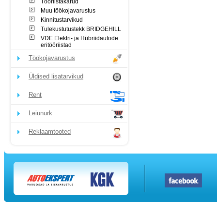
Tööriistakärud
Muu töökojavarustus
Kinnitustarvikud
Tulekustutustekk BRIDGEHILL
VDE Elektri- ja Hübriidautode
eritööriistad
Töökojavarustus
Üldised lisatarvikud
Rent
Leiunurk
Reklaamtooted