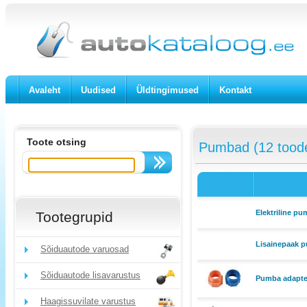
Avaleht
Uudised
Üldtingimused
Kontakt
Toote otsing
Pumbad (12 tood
Elektriline p
Tootegrupid
Lisainepaak 
Sõiduautode varuosad
Sõiduautode lisavarustus
Pumba adapte
Haagissuvilate varustus