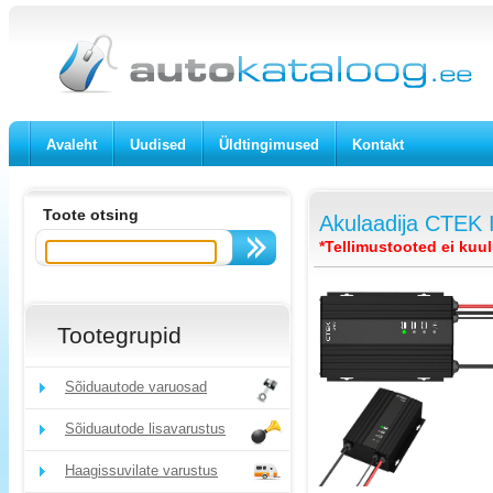
Avaleht
Uudised
Üldtingimused
Kontakt
Toote otsing
Akulaadija CTEK 
*Tellimustooted ei kuu
Tootegrupid
Sõiduautode varuosad
Sõiduautode lisavarustus
Haagissuvilate varustus