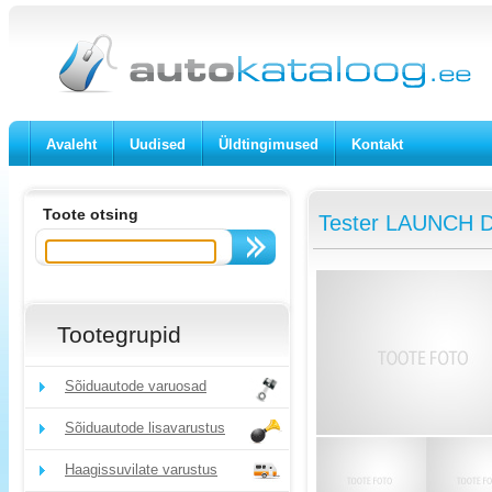
Avaleht
Uudised
Üldtingimused
Kontakt
Toote otsing
Tester LAUNCH D
Tootegrupid
Sõiduautode varuosad
Sõiduautode lisavarustus
Haagissuvilate varustus