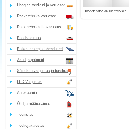
Haagise tarvikud ja varuosad
Toodete fotod on illustratiivsed!
Rasketehnika varuosad
Rasketehnika lisavarustus
Paadivarustus
Päikeseenergia lahendused
Akud ja patareid
Sõidukite valgustus ja tarvikud
LED Valgustus
Autokeemia
Õlid ja määrdeained
Tööriistad
Töökojavarustus