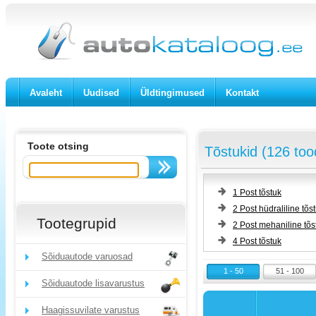
Avaleht
Uudised
Üldtingimused
Kontakt
Toote otsing
Tõstukid (126 too
1 Post tõstuk
2 Post hüdraliline tõs
Tootegrupid
2 Post mehaniline tõs
4 Post tõstuk
Sõiduautode varuosad
1 - 50
51 - 100
Sõiduautode lisavarustus
Haagissuvilate varustus