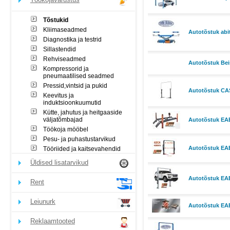
Tõstukid
Kliimaseadmed
Autotõstuk abi
Diagnostika ja testrid
Sillastendid
Rehviseadmed
Autotõstuk Bei
Kompressorid ja
pneumaatilised seadmed
Pressid,vintsid ja pukid
Autotõstuk CAS
Keevitus ja
induktsioonkuumutid
Kütte, jahutus ja heitgaaside
väljatõmbajad
Autotõstuk EAE 
Töökoja mööbel
Pesu- ja puhastustarvikud
Autotõstuk EA
Tööriided ja kaitsevahendid
Üldised lisatarvikud
Autotõstuk EA
Rent
Leiunurk
Autotõstuk EA
Reklaamtooted