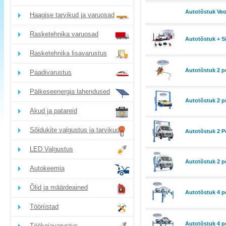
Autotõstuk Veo
Haagise tarvikud ja varuosad
Rasketehnika varuosad
Autotõstuk + S
Rasketehnika lisavarustus
Autotõstuk 2 p
Paadivarustus
Päikeseenergia lahendused
Autotõstuk 2 po
Akud ja patareid
Sõidukite valgustus ja tarvikud
Autotõstuk 2 P
LED Valgustus
Autotõstuk 2 po
Autokeemia
Õlid ja määrdeained
Autotõstuk 4 p
Tööriistad
Autotõstuk 4 po
Töökojavarustus