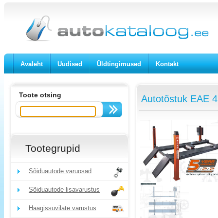
Avaleht
Uudised
Üldtingimused
Kontakt
Toote otsing
Autotõstuk EAE 4 
Tootegrupid
Sõiduautode varuosad
Sõiduautode lisavarustus
Haagissuvilate varustus