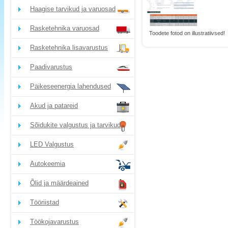
Haagise tarvikud ja varuosad
Rasketehnika varuosad
Toodete fotod on illustratiivsed!
Rasketehnika lisavarustus
Paadivarustus
Päikeseenergia lahendused
Akud ja patareid
Sõidukite valgustus ja tarvikud
LED Valgustus
Autokeemia
Õlid ja määrdeained
Tööriistad
Töökojavarustus