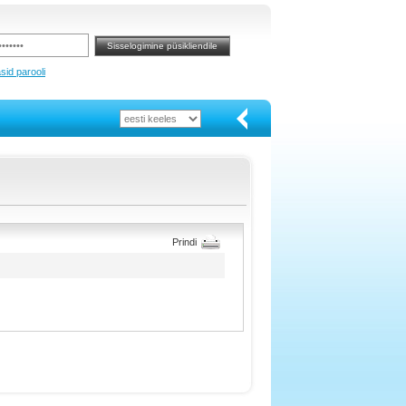
sid parooli
Prindi