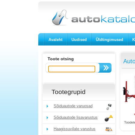
Avaleht
Uudised
Üldtingimused
K
Toote otsing
Aut
Tootegrupid
Sõiduautode varuosad
Sõiduautode lisavarustus
Toodete
Haagissuvilate varustus