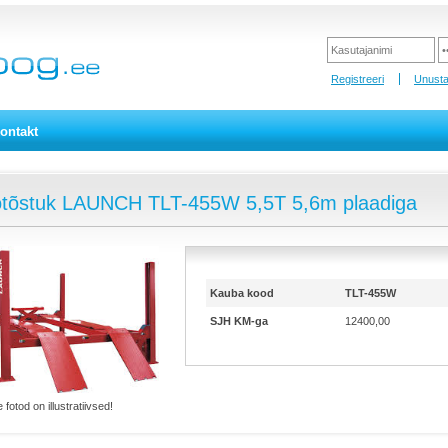
Registreeri
Unusta
ontakt
otõstuk LAUNCH TLT-455W 5,5T 5,6m plaadiga
Kauba kood
TLT-455W
SJH KM-ga
12400,00
 fotod on illustratiivsed!