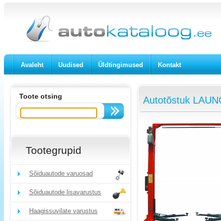
Avaleht
Uudised
Üldtingimused
Kontakt
Toote otsing
Autotõstuk LAUN
Tootegrupid
Sõiduautode varuosad
Sõiduautode lisavarustus
Haagissuvilate varustus