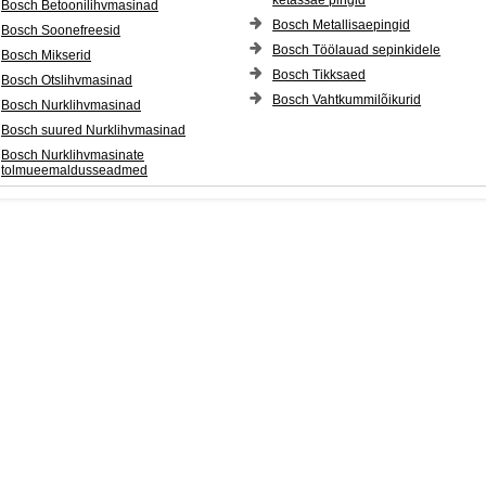
ketassae pingid
Bosch Betoonilihvmasinad
Bosch Metallisaepingid
Bosch Soonefreesid
Bosch Töölauad sepinkidele
Bosch Mikserid
Bosch Tikksaed
Bosch Otslihvmasinad
Bosch Vahtkummilõikurid
Bosch Nurklihvmasinad
Bosch suured Nurklihvmasinad
Bosch Nurklihvmasinate
tolmueemaldusseadmed