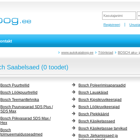
Registreeri
Unusta
ontakt
www.autokataloog.ee
Tööriistad
BOSCH aku- ja 
h Saabelsaed (0 toodet)
Bosch Puurtrellid
Bosch Poleerimisaparaadid
Bosch Löökpuurtrellid
Bosch Lauakäiad
Bosch Teemanttehnika
Bosch Kipsikruvikeerajad
Bosch Puurvasarad SDS Plus /
Bosch Löökruvikeerajad
SDS Max
Bosch Plekikäärid
Bosch Piikvasarad SDS Max /
Bosch Käsiketassaed
Hex
Bosch Käsiketassae tarvikud
Bosch
tolmueemaldusseadmed
Bosch Järkamissaed ja