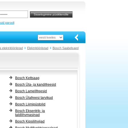
sid parooli
elektritööriistad
Elektritööriistad
Bosch Saabelsaed
Bosch Kettsaag
Bosch Üla- ja kandifreesid
Bosch Lamellfreesid
Bosch Ülafreesi tarvikud
Bosch Liimipüstolid
Bosch Eksentrik- ja
taldlihvmasinad
Bosch Kipsilihvijad