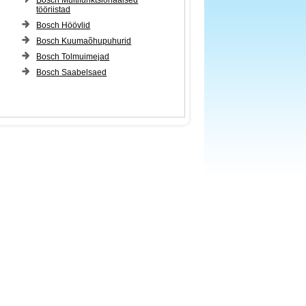
Bosch Multifunktsionaalsed
tööriistad
Bosch Höövlid
Bosch Kuumaõhupuhurid
Bosch Tolmuimejad
Bosch Saabelsaed