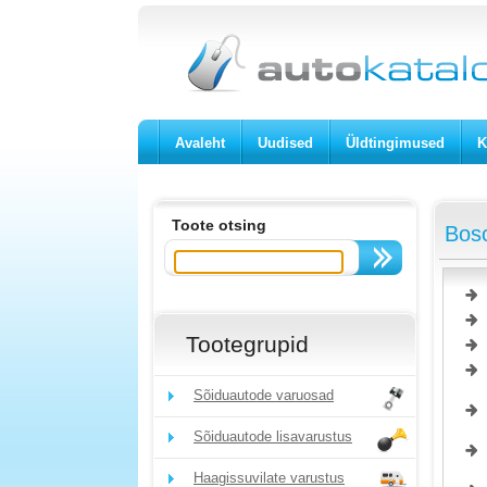
Avaleht
Uudised
Üldtingimused
K
Toote otsing
Bosc
Tootegrupid
Sõiduautode varuosad
Sõiduautode lisavarustus
Haagissuvilate varustus