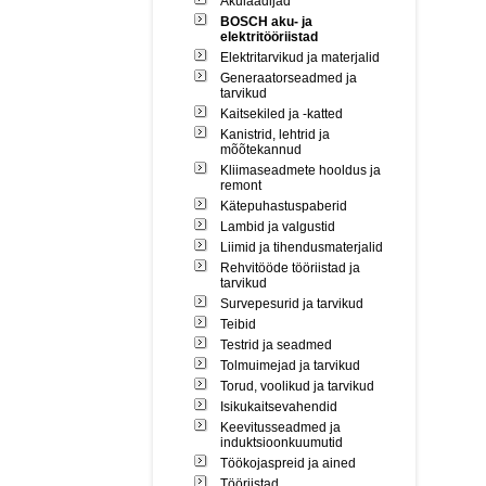
Akulaadijad
BOSCH aku- ja
elektritööriistad
Elektritarvikud ja materjalid
Generaatorseadmed ja
tarvikud
Kaitsekiled ja -katted
Kanistrid, lehtrid ja
mõõtekannud
Kliimaseadmete hooldus ja
remont
Kätepuhastuspaberid
Lambid ja valgustid
Liimid ja tihendusmaterjalid
Rehvitööde tööriistad ja
tarvikud
Survepesurid ja tarvikud
Teibid
Testrid ja seadmed
Tolmuimejad ja tarvikud
Torud, voolikud ja tarvikud
Isikukaitsevahendid
Keevitusseadmed ja
induktsioonkuumutid
Töökojaspreid ja ained
Tööriistad