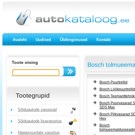
Avaleht
Uudised
Üldtingimused
Kontakt
Toote otsing
Bosch tolmueema
Bosch Puurtrellid
Bosch Löökpuurtrelli
Tootegrupid
Bosch Teemanttehnik
Bosch Puurvasarad S
SDS Max
Sõiduautode varuosad
Bosch Piikvasarad S
Hex
Sõiduautode lisavarustus
Bosch
tolmueemaldussead
Haagissuvilate varustus