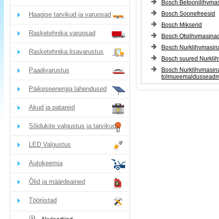
Bosch Betoonilihvma
Bosch Soonefreesid
Haagise tarvikud ja varuosad
Bosch Mikserid
Rasketehnika varuosad
Bosch Otslihvmasina
Bosch Nurklihvmasin
Rasketehnika lisavarustus
Bosch suured Nurkli
Paadivarustus
Bosch Nurklihvmasin
tolmueemaldussead
Päikeseenergia lahendused
Akud ja patareid
Sõidukite valgustus ja tarvikud
LED Valgustus
Autokeemia
Õlid ja määrdeained
Tööriistad