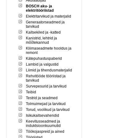
Akulaadijad
BOSCH aku- ja
elektritööriistad
Elektritarvikud ja materjalid
Generaatorseadmed ja
tarvikud
Kaitsekiled ja -katted
Kanistrid, lehtrid ja
mõõtekannud
Kliimaseadmete hooldus ja
remont
Kätepuhastuspaberid
Lambid ja valgustid
Liimid ja tihendusmaterjalid
Rehvitööde tööriistad ja
tarvikud
Survepesurid ja tarvikud
Teibid
Testrid ja seadmed
Tolmuimejad ja tarvikud
Torud, voolikud ja tarvikud
Isikukaitsevahendid
Keevitusseadmed ja
induktsioonkuumutid
Töökojaspreid ja ained
Tööriistad