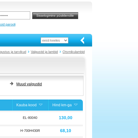
sid parooli
gustus ja tarvikud
Valgustid ja lambid
Otsmikulambid
Muud valgustid
Kauba kood
Hind km-ga
130,00
EL-80040
68,10
H-700H430R