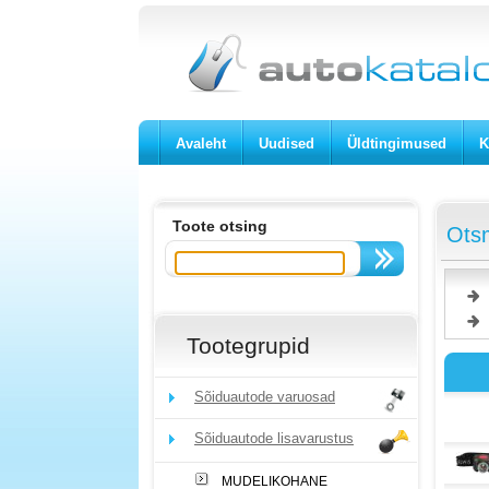
Avaleht
Uudised
Üldtingimused
K
Toote otsing
Otsm
Tootegrupid
Sõiduautode varuosad
Sõiduautode lisavarustus
MUDELIKOHANE