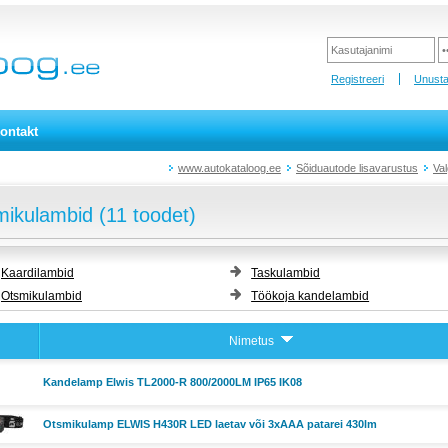
Registreeri
Unusta
ontakt
www.autokataloog.ee
Sõiduautode lisavarustus
Val
ikulambid (11 toodet)
Kaardilambid
Taskulambid
Otsmikulambid
Töökoja kandelambid
Nimetus
Kandelamp Elwis TL2000-R 800/2000LM IP65 IK08
Otsmikulamp ELWIS H430R LED laetav või 3xAAA patarei 430lm