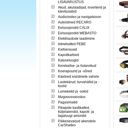
LISAVARUSTUS
Akud, akulaadijad, inverterid ja
käivitusabid
Audio/video ja navigatsioon
Autoistmed RECARO
Eelsoojendid CALIX
Eelsoojendid WEBASTO
Elektriautode laadimine
Istmekatted PEBE
Kaitserauad
Kapotikaitsed
Katuseluugid
Kerekaitse- ja ilutarvikud
Koerapuurid ja -võred
Käetoed esiistmete vahele
Lastekärud, turvahällid ja -
toolid
Lumeketid ja -sokid
Mugavusvarustus
Pagasimatid
Pikapide kastikatted,
küljelaiendid, kapoti- ja
tagaluugi amordid
Päikesevarjud akendele
CarShades