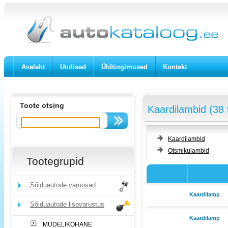
Avaleht
Uudised
Üldtingimused
Kontakt
Toote otsing
Kaardilambid (38 
Kaardilambid
Otsmikulambid
Tootegrupid
Sõiduautode varuosad
Kaardilamp
Sõiduautode lisavarustus
Kaardilamp
MUDELIKOHANE