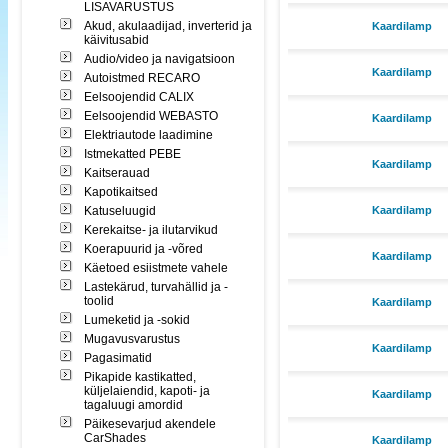
LISAVARUSTUS
Akud, akulaadijad, inverterid ja
Kaardilamp
käivitusabid
Audio/video ja navigatsioon
Kaardilamp
Autoistmed RECARO
Eelsoojendid CALIX
Eelsoojendid WEBASTO
Kaardilamp
Elektriautode laadimine
Istmekatted PEBE
Kaardilamp
Kaitserauad
Kapotikaitsed
Katuseluugid
Kaardilamp
Kerekaitse- ja ilutarvikud
Koerapuurid ja -võred
Kaardilamp
Käetoed esiistmete vahele
Lastekärud, turvahällid ja -
toolid
Kaardilamp
Lumeketid ja -sokid
Mugavusvarustus
Kaardilamp
Pagasimatid
Pikapide kastikatted,
küljelaiendid, kapoti- ja
Kaardilamp
tagaluugi amordid
Päikesevarjud akendele
CarShades
Kaardilamp