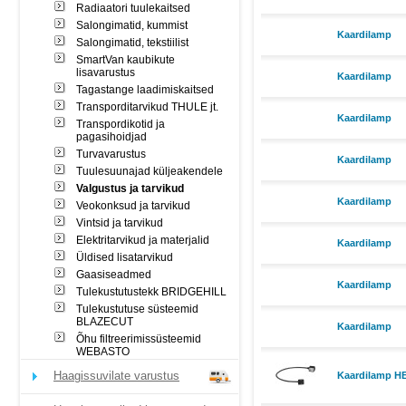
Radiaatori tuulekaitsed
Salongimatid, kummist
Kaardilamp
Salongimatid, tekstiilist
SmartVan kaubikute
lisavarustus
Kaardilamp
Tagastange laadimiskaitsed
Transporditarvikud THULE jt.
Kaardilamp
Transpordikotid ja
pagasihoidjad
Turvavarustus
Kaardilamp
Tuulesuunajad küljeakendele
Valgustus ja tarvikud
Kaardilamp
Veokonksud ja tarvikud
Vintsid ja tarvikud
Elektritarvikud ja materjalid
Kaardilamp
Üldised lisatarvikud
Gaasiseadmed
Kaardilamp
Tulekustutustekk BRIDGEHILL
Tulekustutuse süsteemid
BLAZECUT
Kaardilamp
Õhu filtreerimissüsteemid
WEBASTO
Haagissuvilate varustus
Kaardilamp H