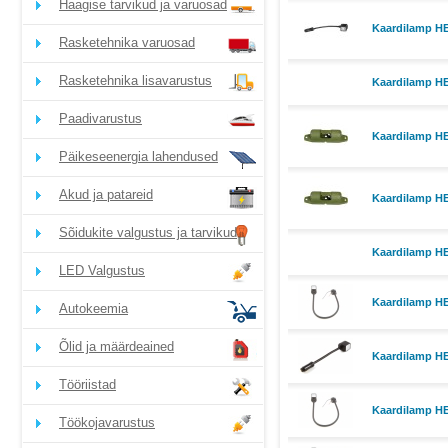
Haagise tarvikud ja varuosad
Kaardilamp H
Rasketehnika varuosad
Rasketehnika lisavarustus
Kaardilamp H
Paadivarustus
Kaardilamp H
Päikeseenergia lahendused
Akud ja patareid
Kaardilamp H
Sõidukite valgustus ja tarvikud
Kaardilamp H
LED Valgustus
Kaardilamp H
Autokeemia
Õlid ja määrdeained
Kaardilamp HE
Tööriistad
Kaardilamp H
Töökojavarustus