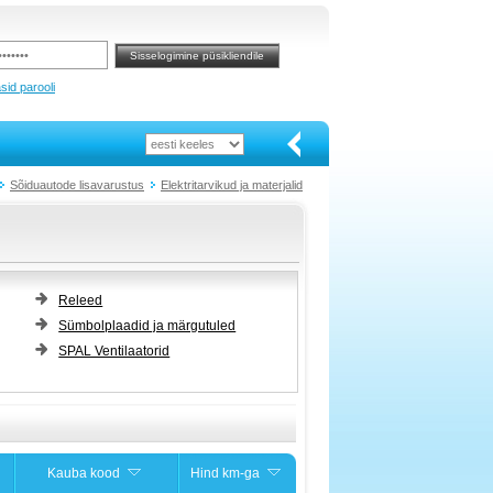
sid parooli
Sõiduautode lisavarustus
Elektritarvikud ja materjalid
Releed
Sümbolplaadid ja märgutuled
SPAL Ventilaatorid
Kauba kood
Hind km-ga