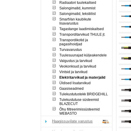
Radiaatori tuulekaitsed
Salongimatid, kummist
Salongimatid, tekstiilist
SmartVan kaubikute
lisavarustus
Tagastange laadimiskaitsed
Transporditarvikud THULE jt.
Transpordikotid ja
pagasihoidjad
Turvavarustus
Tuulesuunajad küljeakendele
Valgustus ja tarvikud
Veokonksud ja tarvikud
Vintsid ja tarvikud
Elektritarvikud ja materjalid
Üldised lisatarvikud
Gaasiseadmed
Tulekustutustekk BRIDGEHILL
Tulekustutuse süsteemid
BLAZECUT
Õhu filtreerimissüsteemid
WEBASTO
Haagissuvilate varustus