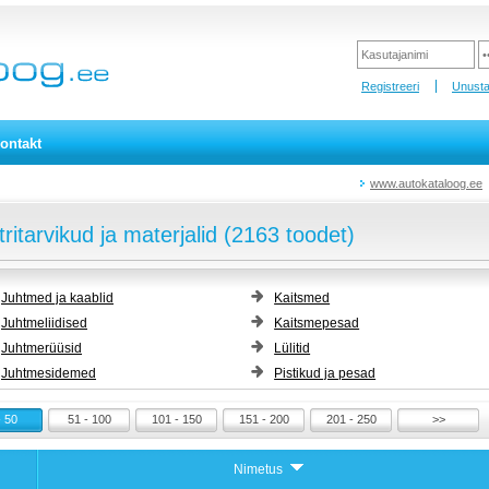
Registreeri
Unusta
ontakt
www.autokataloog.ee
tritarvikud ja materjalid (2163 toodet)
Juhtmed ja kaablid
Kaitsmed
Juhtmeliidised
Kaitsmepesad
Juhtmerüüsid
Lülitid
Juhtmesidemed
Pistikud ja pesad
- 50
51 - 100
101 - 150
151 - 200
201 - 250
>>
Nimetus