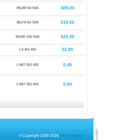
409,00
95189-50-SVA
510,00
95179-50-SVA
525,00
95180-100-SVA
52,85
1.5-KO-RO
0,40
1-987-352-402
0,40
1-987-352-403
© Copyright 2008-2026
HÄT Systems