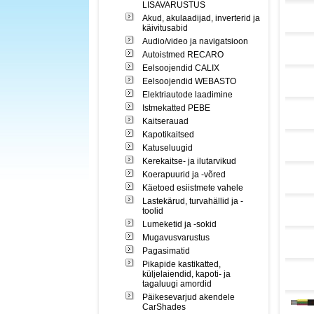
LISAVARUSTUS
Akud, akulaadijad, inverterid ja
käivitusabid
Audio/video ja navigatsioon
Autoistmed RECARO
Eelsoojendid CALIX
Eelsoojendid WEBASTO
Elektriautode laadimine
Istmekatted PEBE
Kaitserauad
Kapotikaitsed
Katuseluugid
Kerekaitse- ja ilutarvikud
Koerapuurid ja -võred
Käetoed esiistmete vahele
Lastekärud, turvahällid ja -
toolid
Lumeketid ja -sokid
Mugavusvarustus
Pagasimatid
Pikapide kastikatted,
küljelaiendid, kapoti- ja
tagaluugi amordid
Päikesevarjud akendele
CarShades