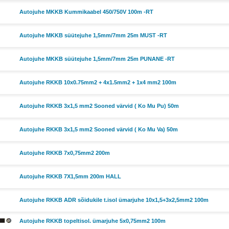
Autojuhe MKKB Kummikaabel 450/750V 100m -RT
Autojuhe MKKB süütejuhe 1,5mm/7mm 25m MUST -RT
Autojuhe MKKB süütejuhe 1,5mm/7mm 25m PUNANE -RT
Autojuhe RKKB 10x0.75mm2 + 4x1.5mm2 + 1x4 mm2 100m
Autojuhe RKKB 3x1,5 mm2 Sooned värvid ( Ko Mu Pu) 50m
Autojuhe RKKB 3x1,5 mm2 Sooned värvid ( Ko Mu Va) 50m
Autojuhe RKKB 7x0,75mm2 200m
Autojuhe RKKB 7X1,5mm 200m HALL
Autojuhe RKKB ADR sõidukile t.isol ümarjuhe 10x1,5+3x2,5mm2 100m
Autojuhe RKKB topeltisol. ümarjuhe 5x0,75mm2 100m