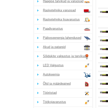
Haagise tarvikud ja varuosad
Rasketehnika varuosad
Rasketehnika lisavarustus
Paadivarustus
Päikeseenergia lahendused
Akud ja patareid
Sõidukite valgustus ja tarvikud
LED Valgustus
Autokeemia
Õlid ja määrdeained
Tööriistad
Töökojavarustus