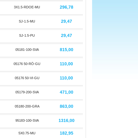
296,78
3X1.5-RDOE-MU
29,47
SJ-1.5-MU
29,47
SJ-1.5-PU
815,00
05181-100-SVA
110,00
05176 50-RÖ-GU
110,00
05176 50-VI-GU
471,00
05179-200-SVA
863,00
05180-200-GRA
1316,00
95183-100-SVA
182,95
5X0.75-MU