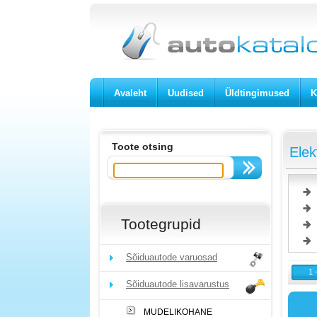
Avaleht
Uudised
Üldtingimused
K
Toote otsing
Elek
Tootegrupid
Sõiduautode varuosad
1 
Sõiduautode lisavarustus
MUDELIKOHANE