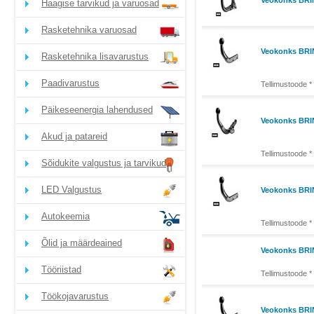
Veokonks BRI
Haagise tarvikud ja varuosad
Rasketehnika varuosad
Veokonks BRIN
Rasketehnika lisavarustus
Paadivarustus
Tellimustoode *
Päikeseenergia lahendused
Veokonks BRIN
Akud ja patareid
Tellimustoode *
Sõidukite valgustus ja tarvikud
LED Valgustus
Veokonks BRIN
Autokeemia
Tellimustoode *
Õlid ja määrdeained
Veokonks BRI
Tööriistad
Tellimustoode *
Töökojavarustus
Veokonks BRIN