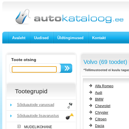
Avaleht
Uudised
Üldtingimused
Kontakt
Toote otsing
Volvo (69 toodet)
*Tellimustooted ei kuulu taga
Alfa Romeo
Tootegrupid
Audi
BMW
Sõiduautode varuosad
Chevrolet
Chrysler
Sõiduautode lisavarustus
Citroen
Dacia
MUDELIKOHANE