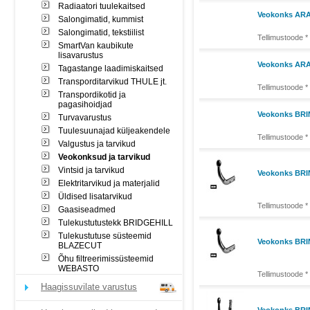
Radiaatori tuulekaitsed
Veokonks ARA
Salongimatid, kummist
Salongimatid, tekstiilist
Tellimustoode *
SmartVan kaubikute
lisavarustus
Veokonks ARAG
Tagastange laadimiskaitsed
Transporditarvikud THULE jt.
Tellimustoode *
Transpordikotid ja
pagasihoidjad
Veokonks BRIN
Turvavarustus
Tuulesuunajad küljeakendele
Tellimustoode *
Valgustus ja tarvikud
Veokonksud ja tarvikud
Vintsid ja tarvikud
Veokonks BRIN
Elektritarvikud ja materjalid
Üldised lisatarvikud
Tellimustoode *
Gaasiseadmed
Tulekustutustekk BRIDGEHILL
Tulekustutuse süsteemid
Veokonks BRIN
BLAZECUT
Õhu filtreerimissüsteemid
WEBASTO
Tellimustoode *
Haagissuvilate varustus