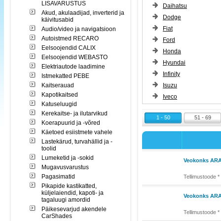
LISAVARUSTUS
Daihatsu
Akud, akulaadijad, inverterid ja
Dodge
käivitusabid
Fiat
Audio/video ja navigatsioon
Autoistmed RECARO
Ford
Eelsoojendid CALIX
Honda
Eelsoojendid WEBASTO
Hyundai
Elektriautode laadimine
Infinity
Istmekatted PEBE
Kaitserauad
Isuzu
Kapotikaitsed
Iveco
Katuseluugid
Kerekaitse- ja ilutarvikud
1 - 50
51 - 69
Koerapuurid ja -võred
Käetoed esiistmete vahele
Lastekärud, turvahällid ja -
toolid
Lumeketid ja -sokid
Veokonks ARAG
Mugavusvarustus
Pagasimatid
Tellimustoode *
Pikapide kastikatted,
küljelaiendid, kapoti- ja
Veokonks ARAG
tagaluugi amordid
Päikesevarjud akendele
Tellimustoode *
CarShades