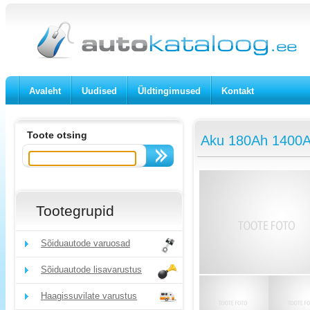
Avaleht
Uudised
Üldtingimused
Kontakt
Toote otsing
Aku 180Ah 1400A
Tootegrupid
Sõiduautode varuosad
Sõiduautode lisavarustus
Haagissuvilate varustus