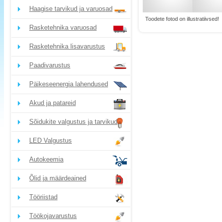
Haagise tarvikud ja varuosad
Toodete fotod on illustratiivsed!
Rasketehnika varuosad
Rasketehnika lisavarustus
Paadivarustus
Päikeseenergia lahendused
Akud ja patareid
Sõidukite valgustus ja tarvikud
LED Valgustus
Autokeemia
Õlid ja määrdeained
Tööriistad
Töökojavarustus