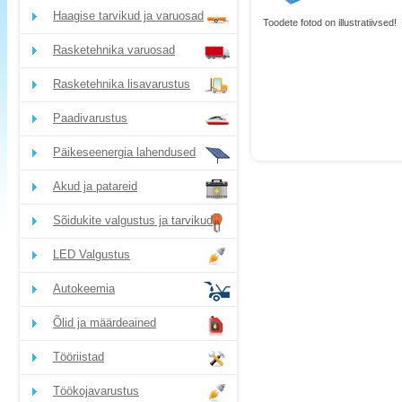
Haagise tarvikud ja varuosad
Toodete fotod on illustratiivsed!
Rasketehnika varuosad
Rasketehnika lisavarustus
Paadivarustus
Päikeseenergia lahendused
Akud ja patareid
Sõidukite valgustus ja tarvikud
LED Valgustus
Autokeemia
Õlid ja määrdeained
Tööriistad
Töökojavarustus