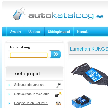
Avaleht
Uudised
Üldtingimused
Kontakt
Toote otsing
Lumehari KUNGS H
Tootegrupid
Sõiduautode varuosad
Sõiduautode lisavarustus
Haagissuvilate varustus