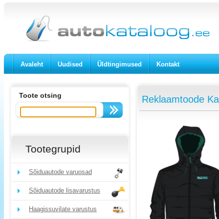
Avaleht
Uudised
Üldtingimused
Kontakt
Toote otsing
Reklaamtoode Ka
Tootegrupid
Sõiduautode varuosad
Sõiduautode lisavarustus
Haagissuvilate varustus