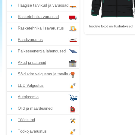
Haagise tarvikud ja varuosad
Rasketehnika varuosad
Toodete fotod on illustratiivsed!
Rasketehnika lisavarustus
Paadivarustus
Päikeseenergia lahendused
Akud ja patareid
Sõidukite valgustus ja tarvikud
LED Valgustus
Autokeemia
Õlid ja määrdeained
Tööriistad
Töökojavarustus