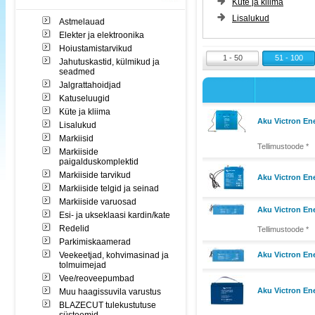
Küte ja kliima
Lisalukud
Astmelauad
Elekter ja elektroonika
Hoiustamistarvikud
1 - 50
51 - 100
Jahutuskastid, külmikud ja
seadmed
Jalgrattahoidjad
Katuseluugid
Küte ja kliima
Aku Victron En
Lisalukud
Markiisid
Tellimustoode *
Markiiside
paigalduskomplektid
Markiiside tarvikud
Aku Victron En
Markiiside telgid ja seinad
Markiiside varuosad
Aku Victron En
Esi- ja ukseklaasi kardin/kate
Redelid
Tellimustoode *
Parkimiskaamerad
Veekeetjad, kohvimasinad ja
Aku Victron En
tolmuimejad
Vee/reoveepumbad
Aku Victron En
Muu haagissuvila varustus
BLAZECUT tulekustutuse