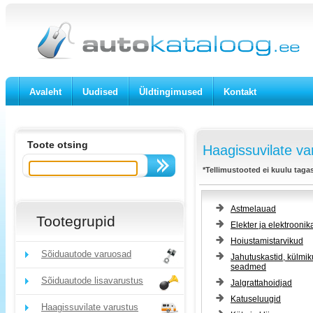
Avaleht
Uudised
Üldtingimused
Kontakt
Toote otsing
Haagissuvilate va
*Tellimustooted ei kuulu taga
Astmelauad
Tootegrupid
Elekter ja elektroonik
Hoiustamistarvikud
Sõiduautode varuosad
Jahutuskastid, külmik
seadmed
Sõiduautode lisavarustus
Jalgrattahoidjad
Katuseluugid
Haagissuvilate varustus