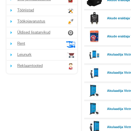
Akude eraldaja
Tööriistad
Akude eraldaja 
Töökojavarustus
Üldised lisatarvikud
Akude eraldaja 
Rent
Leiunurk
Akulaadija Vict
Reklaamtooted
Akulaadija Vict
Akulaadija Vict
Akulaadija Vict
Akulaadija Vict