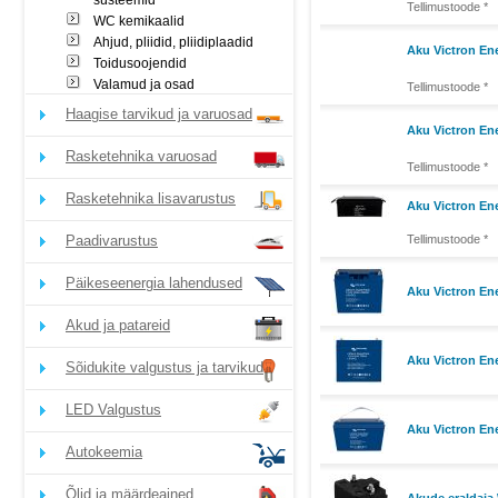
süsteemid
Tellimustoode *
WC kemikaalid
Ahjud, pliidid, pliidiplaadid
Aku Victron En
Toidusoojendid
Valamud ja osad
Tellimustoode *
Haagise tarvikud ja varuosad
Aku Victron En
Rasketehnika varuosad
Tellimustoode *
Rasketehnika lisavarustus
Aku Victron En
Paadivarustus
Tellimustoode *
Päikeseenergia lahendused
Aku Victron En
Akud ja patareid
Aku Victron En
Sõidukite valgustus ja tarvikud
LED Valgustus
Aku Victron En
Autokeemia
Õlid ja määrdeained