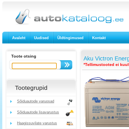
Avaleht
Uudised
Üldtingimused
Kontakt
Toote otsing
Aku Victron Ener
*Tellimustooted ei kuu
Tootegrupid
Sõiduautode varuosad
Sõiduautode lisavarustus
Haagissuvilate varustus