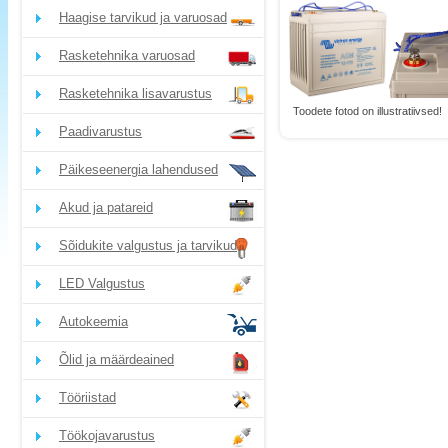
Haagise tarvikud ja varuosad
Rasketehnika varuosad
Rasketehnika lisavarustus
Toodete fotod on illustratiivsed!
Paadivarustus
Päikeseenergia lahendused
Akud ja patareid
Sõidukite valgustus ja tarvikud
LED Valgustus
Autokeemia
Õlid ja määrdeained
Tööriistad
Töökojavarustus