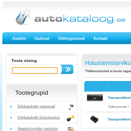
Avaleht
Uudised
Üldtingimused
Kontakt
Toote otsing
Hoiustamistarviku
*Tellimustooted ei kuulu taga
Tootegrupid
Transpordikott
Sõiduautode varuosad
Tellimustoode *
Sõiduautode lisavarustus
Transpordikot
Haagissuvilate varustus