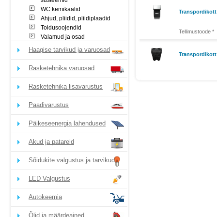
süsteemid
WC kemikaalid
Transpordikott
Ahjud, pliidid, pliidiplaadid
Toidusoojendid
Tellimustoode *
Valamud ja osad
Haagise tarvikud ja varuosad
Transpordikott
Rasketehnika varuosad
Rasketehnika lisavarustus
Paadivarustus
Päikeseenergia lahendused
Akud ja patareid
Sõidukite valgustus ja tarvikud
LED Valgustus
Autokeemia
Õlid ja määrdeained