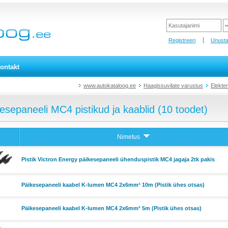
Registreeri
Unusta
ontakt
www.autokataloog.ee
Haagissuvilate varustus
Elekter
esepaneeli MC4 pistikud ja kaablid (10 toodet)
Nimetus
Pistik Victron Energy päikesepaneeli ühenduspistik MC4 jagaja 2tk pakis
Päikesepaneeli kaabel K-lumen MC4 2x6mm² 10m (Pistik ühes otsas)
Päikesepaneeli kaabel K-lumen MC4 2x6mm² 5m (Pistik ühes otsas)