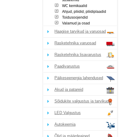
süsteemid
WC kemikaalid
Ahjud, pliidid, pliidiplaadid
Toidusoojendid
Valamud ja osad
Haagise tarvikud ja varuosad
Rasketehnika varuosad
Rasketehnika lisavarustus
Paadivarustus
Päikeseenergia lahendused
Akud ja patareid
Sõidukite valgustus ja tarvikud
LED Valgustus
Autokeemia
Õlid ja määrdeained