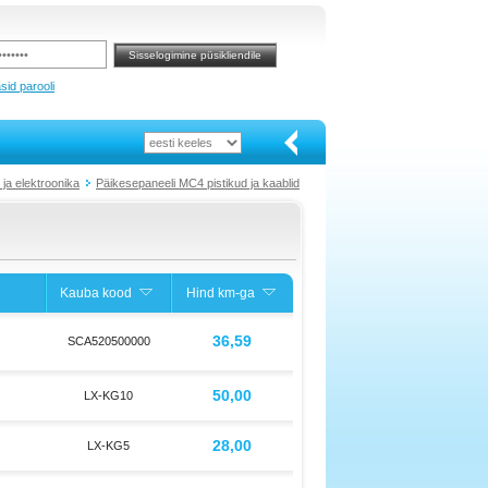
sid parooli
 ja elektroonika
Päikesepaneeli MC4 pistikud ja kaablid
Kauba kood
Hind km-ga
36,59
SCA520500000
50,00
LX-KG10
28,00
LX-KG5