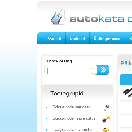
Avaleht
Uudised
Üldtingimused
K
Toote otsing
Päik
Tootegrupid
Sõiduautode varuosad
Sõiduautode lisavarustus
Haagissuvilate varustus