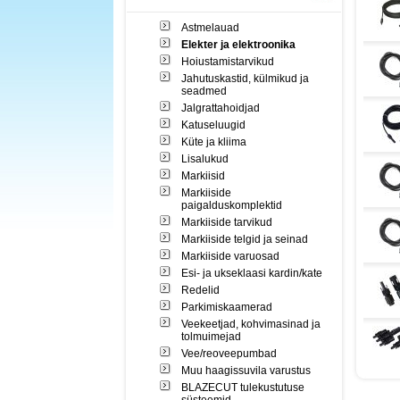
Astmelauad
Elekter ja elektroonika
Hoiustamistarvikud
Jahutuskastid, külmikud ja
seadmed
Jalgrattahoidjad
Katuseluugid
Küte ja kliima
Lisalukud
Markiisid
Markiiside
paigalduskomplektid
Markiiside tarvikud
Markiiside telgid ja seinad
Markiiside varuosad
Esi- ja ukseklaasi kardin/kate
Redelid
Parkimiskaamerad
Veekeetjad, kohvimasinad ja
tolmuimejad
Vee/reoveepumbad
Muu haagissuvila varustus
BLAZECUT tulekustutuse