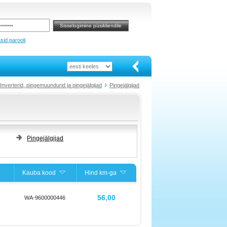
sid parooli
Inverterid, pingemuundurid ja pingejälgijad
Pingejälgijad
Pingejälgijad
Kauba kood
Hind km-ga
56,00
WA-9600000446