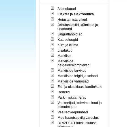
Astmelauad
Elekter ja elektroonika
Hoiustamistarvikud
Jahutuskastid, külmikud ja
seadmed
Jalgrattahoidjad
Katuseluugid
Küte ja kliima
Lisalukud
Markiisid
Markiiside
paigalduskomplektid
Markiiside tarvikud
Markiiside telgid ja seinad
Markiiside varuosad
Esi- ja ukseklaasi kardin/kate
Redelid
Parkimiskaamerad
Veekeetjad, kohvimasinad ja
tolmuimejad
Vee/reoveepumbad
Muu haagissuvila varustus
BLAZECUT tulekustutuse