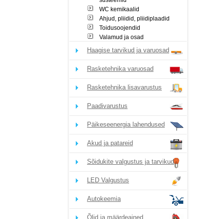
süsteemid
WC kemikaalid
Ahjud, pliidid, pliidiplaadid
Toidusoojendid
Valamud ja osad
Haagise tarvikud ja varuosad
Rasketehnika varuosad
Rasketehnika lisavarustus
Paadivarustus
Päikeseenergia lahendused
Akud ja patareid
Sõidukite valgustus ja tarvikud
LED Valgustus
Autokeemia
Õlid ja määrdeained