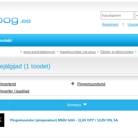
Registreeri
Unusta
ontakt
www.autokataloog.ee
Haagissuvilate varustus
Elekter ja elektroonika
ejälgijad (1 toodet)
Inverterid
Pingemuundurid
Inverter / laadijad
Nimetus
Pingemuundur (pingevalvur) M50U lüliti - 11,6V OFF / 12,8V ON, 5A