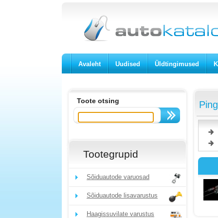
Avaleht
Uudised
Üldtingimused
K
Toote otsing
Ping
Tootegrupid
Sõiduautode varuosad
Sõiduautode lisavarustus
Haagissuvilate varustus