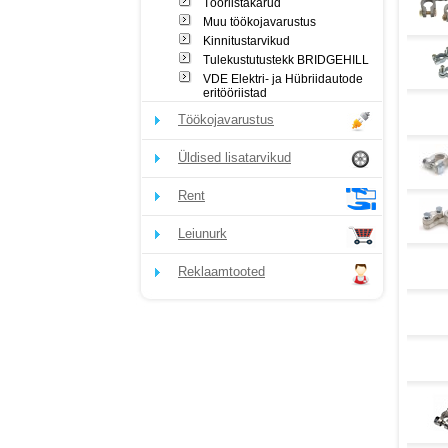
Tööriistakärud
Muu töökojavarustus
Kinnitustarvikud
Tulekustutustekk BRIDGEHILL
VDE Elektri- ja Hübriidautode
eritööriistad
Töökojavarustus
Üldised lisatarvikud
Rent
Leiunurk
Reklaamtooted