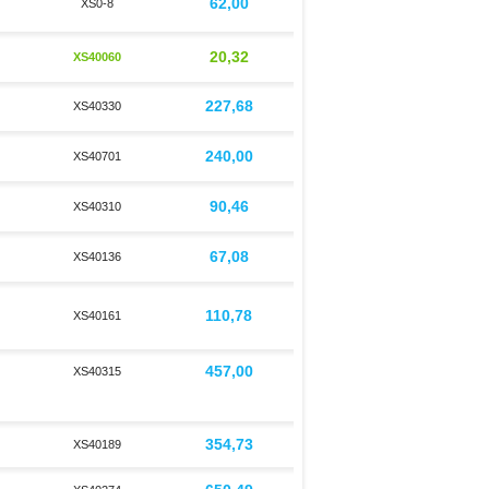
62,00
XS0-8
20,32
XS40060
227,68
XS40330
240,00
XS40701
90,46
XS40310
67,08
XS40136
110,78
XS40161
457,00
XS40315
354,73
XS40189