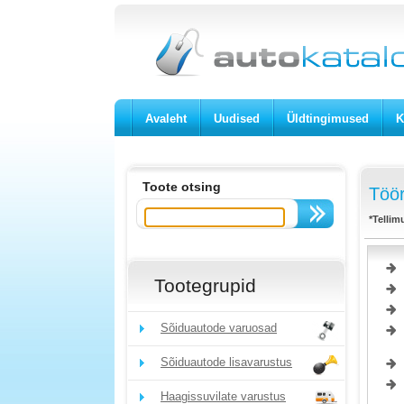
Avaleht
Uudised
Üldtingimused
K
Toote otsing
Töör
*Tellim
Tootegrupid
Sõiduautode varuosad
Sõiduautode lisavarustus
Haagissuvilate varustus