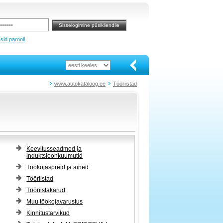
sid parooli
www.autokataloog.ee
Tööriistad
Keevitusseadmed ja
induktsioonkuumutid
Töökojaspreid ja ained
Tööriistad
Tööriistakärud
Muu töökojavarustus
Kinnitustarvikud