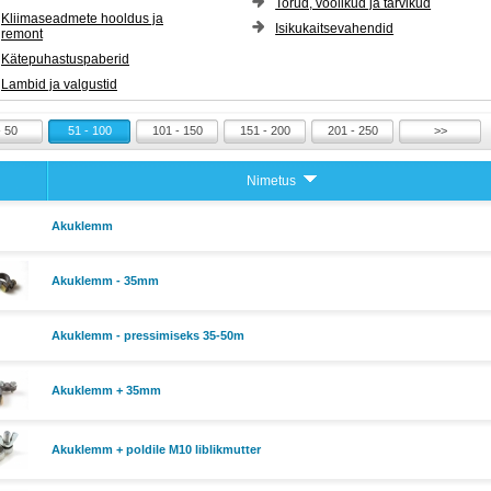
Torud, voolikud ja tarvikud
Kliimaseadmete hooldus ja
Isikukaitsevahendid
remont
Kätepuhastuspaberid
Lambid ja valgustid
- 50
51 - 100
101 - 150
151 - 200
201 - 250
>>
Nimetus
Akuklemm
Akuklemm - 35mm
Akuklemm - pressimiseks 35-50m
Akuklemm + 35mm
Akuklemm + poldile M10 liblikmutter