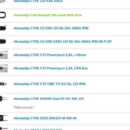
Akulaadija CTEK 12V 0.8A XS0.8
Akulaadija Ctek Bumper 300 sobib MXS 25 le
Akulaadija CTEK CS ONE 12V 8A 3Ah-180Ah IP65
Akulaadija CTEK CS ONE GEN2 12V 8A 3Ah-180Ah IP65 Wi-Fi BT
Akulaadija CTEK CT5 Powersport 2,3A, + liitium
Akulaadija CTEK CT5 Powersport 2,3A, CAN Bus
Akulaadija CTEK CT5 TIME TO GO 5A, 12V IP65
Akulaadija CTEK D250SE Dual DC-DC 20A 12V
Tellimustoode *
Akulaadija CTEK I1225 25A/12V 40-500 Ah