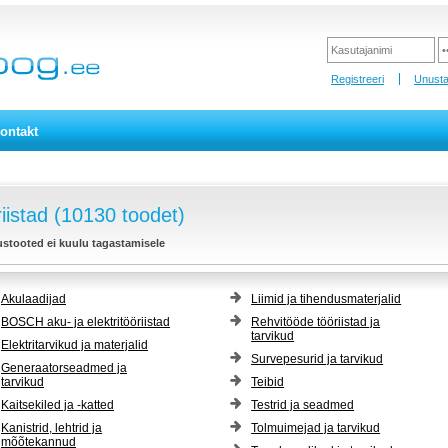
Registreeri
Unusta
ontakt
iistad (10130 toodet)
ustooted ei kuulu tagastamisele
Akulaadijad
Liimid ja tihendusmaterjalid
BOSCH aku- ja elektritööriistad
Rehvitööde tööriistad ja
tarvikud
Elektritarvikud ja materjalid
Survepesurid ja tarvikud
Generaatorseadmed ja
tarvikud
Teibid
Kaitsekiled ja -katted
Testrid ja seadmed
Kanistrid, lehtrid ja
Tolmuimejad ja tarvikud
mõõtekannud