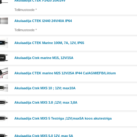
Akulaadija CTEK I-2420 20A/24V
Tellimustoode *
Akulaadija CTEK I2440 24V/40A IP64
Tellimustoode *
Akulaadija CTEK Marine 100M, 7A, 12V, IP65
Akulaadija Ctek marine M15, 12V/15A
Akulaadija CTEK marine M25 12V/25A IP44 Ca/AGM/EFB/Liitium
Akulaadija Ctek MXS 10 ; 12V; max10A
Akulaadija Ctek MXS 3.8 ;12V; max 3,8A
Akulaadija Ctek MXS 5 Testriga ;12V;max5A koos akutestriga
Akulaadija Ctek MXS 5.0 12V, max 5A