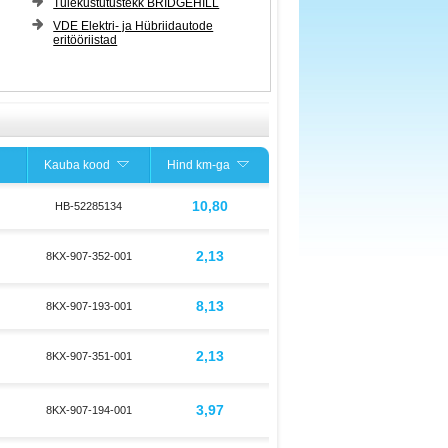
Tulekustutustekk BRIDGEHILL
VDE Elektri- ja Hübriidautode
eritööriistad
Kauba kood
Hind km-ga
10,80
HB-52285134
2,13
8KX-907-352-001
8,13
8KX-907-193-001
2,13
8KX-907-351-001
3,97
8KX-907-194-001