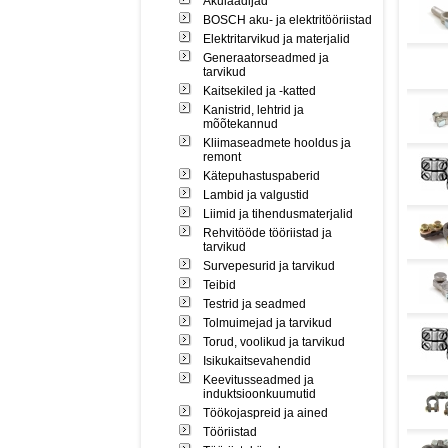
Akulaadijad
BOSCH aku- ja elektritööriistad
Elektritarvikud ja materjalid
Generaatorseadmed ja
tarvikud
Kaitsekiled ja -katted
Kanistrid, lehtrid ja
mõõtekannud
Kliimaseadmete hooldus ja
remont
Kätepuhastuspaberid
Lambid ja valgustid
Liimid ja tihendusmaterjalid
Rehvitööde tööriistad ja
tarvikud
Survepesurid ja tarvikud
Teibid
Testrid ja seadmed
Tolmuimejad ja tarvikud
Torud, voolikud ja tarvikud
Isikukaitsevahendid
Keevitusseadmed ja
induktsioonkuumutid
Töökojaspreid ja ained
Tööriistad