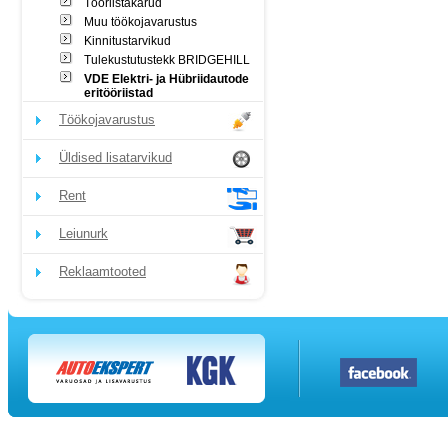
Tööriistakärud
Muu töökojavarustus
Kinnitustarvikud
Tulekustutustekk BRIDGEHILL
VDE Elektri- ja Hübriidautode
eritööriistad
Töökojavarustus
Üldised lisatarvikud
Rent
Leiunurk
Reklaamtooted