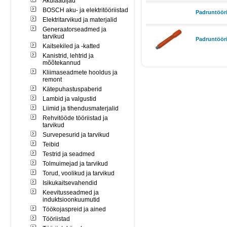
Akulaadijad
BOSCH aku- ja elektritööriistad
Padruntööri
Elektritarvikud ja materjalid
Generaatorseadmed ja
tarvikud
Padruntööri
Kaitsekiled ja -katted
Kanistrid, lehtrid ja
mõõtekannud
Kliimaseadmete hooldus ja
remont
Kätepuhastuspaberid
Lambid ja valgustid
Liimid ja tihendusmaterjalid
Rehvitööde tööriistad ja
tarvikud
Survepesurid ja tarvikud
Teibid
Testrid ja seadmed
Tolmuimejad ja tarvikud
Torud, voolikud ja tarvikud
Isikukaitsevahendid
Keevitusseadmed ja
induktsioonkuumutid
Töökojaspreid ja ained
Tööriistad