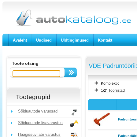
Avaleht
Uudised
Üldtingimused
Kontakt
Toote otsing
VDE Padruntööriis
Komplektid
1/2" Tööriistad
Tootegrupid
Sõiduautode varuosad
Padruntööri
Sõiduautode lisavarustus
Haagissuvilate varustus
Padruntööri