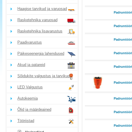
Haagise tarvikud ja varuosad
Padruntööri
Rasketehnika varuosad
Padruntööri
Rasketehnika lisavarustus
Padruntööri
Paadivarustus
Päikeseenergia lahendused
Padruntööri
Akud ja patareid
Padruntööri
Sõidukite valgustus ja tarvikud
Padruntööri
LED Valgustus
Autokeemia
Padruntööri
Õlid ja määrdeained
Padruntööri
Tööriistad
Padruntööri