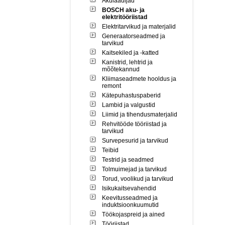
Akulaadijad
BOSCH aku- ja
elektritööriistad
Elektritarvikud ja materjalid
Generaatorseadmed ja
tarvikud
Kaitsekiled ja -katted
Kanistrid, lehtrid ja
mõõtekannud
Kliimaseadmete hooldus ja
remont
Kätepuhastuspaberid
Lambid ja valgustid
Liimid ja tihendusmaterjalid
Rehvitööde tööriistad ja
tarvikud
Survepesurid ja tarvikud
Teibid
Testrid ja seadmed
Tolmuimejad ja tarvikud
Torud, voolikud ja tarvikud
Isikukaitsevahendid
Keevitusseadmed ja
induktsioonkuumutid
Töökojaspreid ja ained
Tööriistad