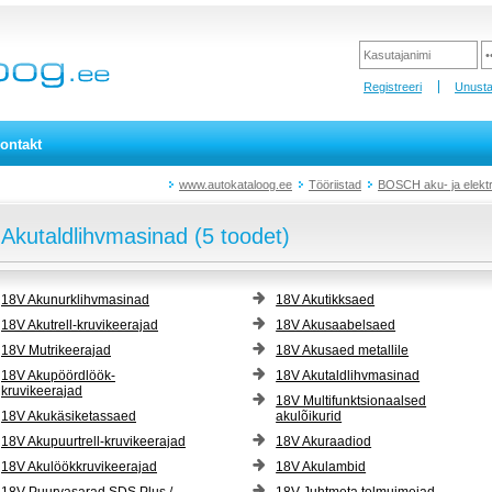
Registreeri
Unusta
ontakt
www.autokataloog.ee
Tööriistad
BOSCH aku- ja elektri
Akutaldlihvmasinad (5 toodet)
18V Akunurklihvmasinad
18V Akutikksaed
18V Akutrell-kruvikeerajad
18V Akusaabelsaed
18V Mutrikeerajad
18V Akusaed metallile
18V Akupöördlöök-
18V Akutaldlihvmasinad
kruvikeerajad
18V Multifunktsionaalsed
18V Akukäsiketassaed
akulõikurid
18V Akupuurtrell-kruvikeerajad
18V Akuraadiod
18V Akulöökkruvikeerajad
18V Akulambid