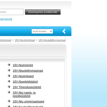
sid parooli
tööriistad
18V Akutööriistad
18V Akutaldlihvmasinad
18V Akuhöövlid
18V Akuotslihvmasinad
18V Akulintsaed
18V Akuplekikäärid
18V Tihenduspüstolid
18V Aku naela- ja
needipüstolid
18V Aku universaalsaed