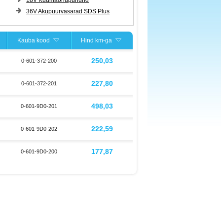
18V Kuumaõhupuhurid
36V Akupuurvasarad SDS Plus
Kauba kood
Hind km-ga
250,03
0-601-372-200
227,80
0-601-372-201
498,03
0-601-9D0-201
222,59
0-601-9D0-202
177,87
0-601-9D0-200