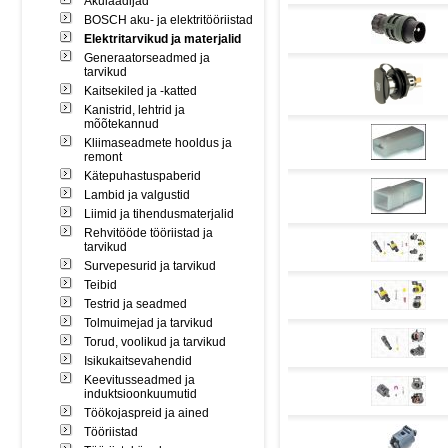
Akulaadijad
BOSCH aku- ja elektritööriistad
Elektritarvikud ja materjalid
Generaatorseadmed ja
tarvikud
Kaitsekiled ja -katted
Kanistrid, lehtrid ja
mõõtekannud
Kliimaseadmete hooldus ja
remont
Kätepuhastuspaberid
Lambid ja valgustid
Liimid ja tihendusmaterjalid
Rehvitööde tööriistad ja
tarvikud
Survepesurid ja tarvikud
Teibid
Testrid ja seadmed
Tolmuimejad ja tarvikud
Torud, voolikud ja tarvikud
Isikukaitsevahendid
Keevitusseadmed ja
induktsioonkuumutid
Töökojaspreid ja ained
Tööriistad