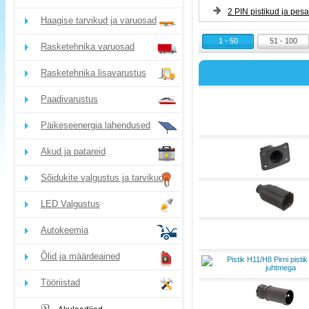
2 PIN pistikud ja pes
Haagise tarvikud ja varuosad
1 - 50
51 - 100
Rasketehnika varuosad
Rasketehnika lisavarustus
Paadivarustus
Päikeseenergia lahendused
Akud ja patareid
Sõidukite valgustus ja tarvikud
LED Valgustus
Autokeemia
Õlid ja määrdeained
Tööriistad