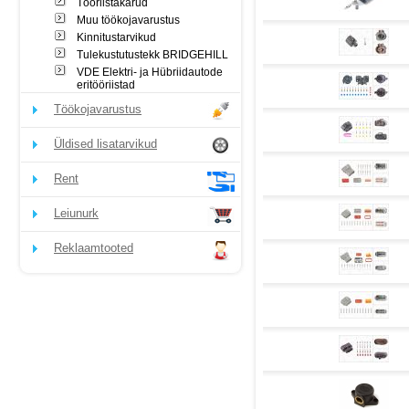
Tööriistakärud
Muu töökojavarustus
Kinnitustarvikud
Tulekustutustekk BRIDGEHILL
VDE Elektri- ja Hübriidautode
eritööriistad
Töökojavarustus
Üldised lisatarvikud
Rent
Leiunurk
Reklaamtooted