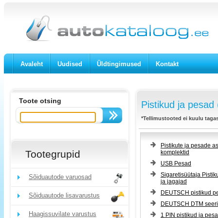
Avaleht
Uudised
Üldtingimused
Kontakt
Toote otsing
Pistikud ja pesad
*Tellimustooted ei kuulu taga
Pistikute ja pesade as
Tootegrupid
komplektid
USB Pesad
Sigaretisüütaja Pisti
Sõiduautode varuosad
ja jagajad
DEUTSCH pistikud p
Sõiduautode lisavarustus
DEUTSCH DTM seer
Haagissuvilate varustus
1 PIN pistikud ja pes