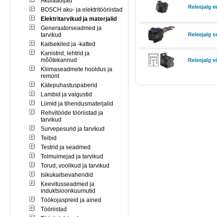
Akulaadijad
Releejalg mi
BOSCH aku- ja elektritööriistad
Elektritarvikud ja materjalid
Generaatorseadmed ja
tarvikud
Releejalg s
Kaitsekiled ja -katted
Kanistrid, lehtrid ja
mõõtekannud
Releejalg v
Kliimaseadmete hooldus ja
remont
Kätepuhastuspaberid
Lambid ja valgustid
Liimid ja tihendusmaterjalid
Rehvitööde tööriistad ja
tarvikud
Survepesurid ja tarvikud
Teibid
Testrid ja seadmed
Tolmuimejad ja tarvikud
Torud, voolikud ja tarvikud
Isikukaitsevahendid
Keevitusseadmed ja
induktsioonkuumutid
Töökojaspreid ja ained
Tööriistad