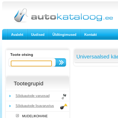
Avaleht
Uudised
Üldtingimused
Kontakt
Toote otsing
Universaalsed käe
Tootegrupid
Sõiduautode varuosad
Sõiduautode lisavarustus
MUDELIKOHANE