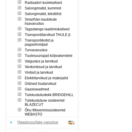
Radiaatori tuulekaitsed
Salongimatid, kummist
Salongimatid, tekstiilist
SmartVan kaubikute
lisavarustus
Tagastange laadimiskaitsed
Transporditarvikud THULE jt.
Transpordikotid ja
pagasihoidjad
Turvavarustus
Tuulesuunajad küljeakendele
Valgustus ja tarvikud
Veokonksud ja tarvikud
Vintsid ja tarvikud
Elektritarvikud ja materjalid
Üldised lisatarvikud
Gaasiseadmed
Tulekustutustekk BRIDGEHILL
Tulekustutuse süsteemid
BLAZECUT
Õhu filtreerimissüsteemid
WEBASTO
Haagissuvilate varustus