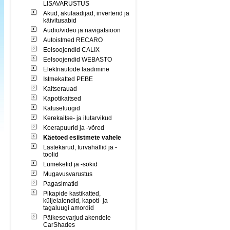
LISAVARUSTUS
Akud, akulaadijad, inverterid ja
käivitusabid
Audio/video ja navigatsioon
Autoistmed RECARO
Eelsoojendid CALIX
Eelsoojendid WEBASTO
Elektriautode laadimine
Istmekatted PEBE
Kaitserauad
Kapotikaitsed
Katuseluugid
Kerekaitse- ja ilutarvikud
Koerapuurid ja -võred
Käetoed esiistmete vahele
Lastekärud, turvahällid ja -
toolid
Lumeketid ja -sokid
Mugavusvarustus
Pagasimatid
Pikapide kastikatted,
küljelaiendid, kapoti- ja
tagaluugi amordid
Päikesevarjud akendele
CarShades