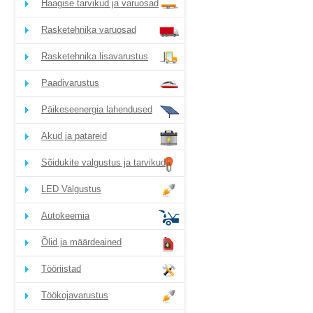
Haagise tarvikud ja varuosad
Rasketehnika varuosad
Rasketehnika lisavarustus
Paadivarustus
Päikeseenergia lahendused
Akud ja patareid
Sõidukite valgustus ja tarvikud
LED Valgustus
Autokeemia
Õlid ja määrdeained
Tööriistad
Töökojavarustus