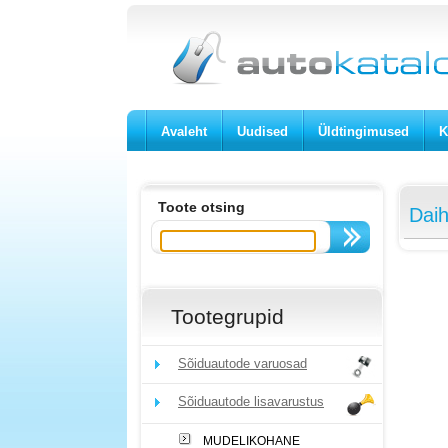
Avaleht
Uudised
Üldtingimused
K
Toote otsing
Daih
Tootegrupid
Sõiduautode varuosad
Sõiduautode lisavarustus
MUDELIKOHANE