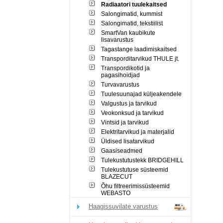
Radiaatori tuulekaitsed
Salongimatid, kummist
Salongimatid, tekstiilist
SmartVan kaubikute
lisavarustus
Tagastange laadimiskaitsed
Transporditarvikud THULE jt.
Transpordikotid ja
pagasihoidjad
Turvavarustus
Tuulesuunajad küljeakendele
Valgustus ja tarvikud
Veokonksud ja tarvikud
Vintsid ja tarvikud
Elektritarvikud ja materjalid
Üldised lisatarvikud
Gaasiseadmed
Tulekustutustekk BRIDGEHILL
Tulekustutuse süsteemid
BLAZECUT
Õhu filtreerimissüsteemid
WEBASTO
Haagissuvilate varustus