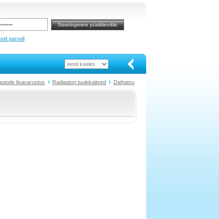
sid parooli
autode lisavarustus
Radiaatori tuulekaitsed
Daihatsu