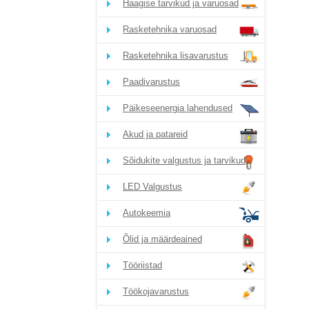
Haagise tarvikud ja varuosad
Rasketehnika varuosad
Rasketehnika lisavarustus
Paadivarustus
Päikeseenergia lahendused
Akud ja patareid
Sõidukite valgustus ja tarvikud
LED Valgustus
Autokeemia
Õlid ja määrdeained
Tööriistad
Töökojavarustus