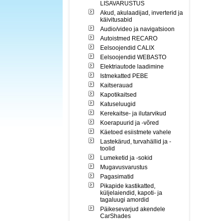
LISAVARUSTUS
Akud, akulaadijad, inverterid ja
käivitusabid
Audio/video ja navigatsioon
Autoistmed RECARO
Eelsoojendid CALIX
Eelsoojendid WEBASTO
Elektriautode laadimine
Istmekatted PEBE
Kaitserauad
Kapotikaitsed
Katuseluugid
Kerekaitse- ja ilutarvikud
Koerapuurid ja -võred
Käetoed esiistmete vahele
Lastekärud, turvahällid ja -
toolid
Lumeketid ja -sokid
Mugavusvarustus
Pagasimatid
Pikapide kastikatted,
küljelaiendid, kapoti- ja
tagaluugi amordid
Päikesevarjud akendele
CarShades