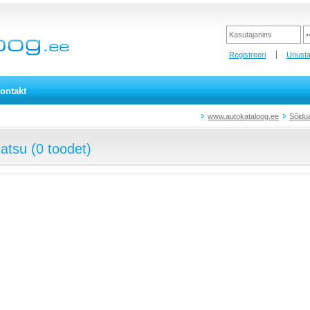
Registreeri
Unusta
ontakt
www.autokataloog.ee
Sõidu
atsu (0 toodet)