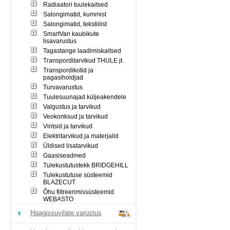
Radiaatori tuulekaitsed
Salongimatid, kummist
Salongimatid, tekstiilist
SmartVan kaubikute
lisavarustus
Tagastange laadimiskaitsed
Transporditarvikud THULE jt.
Transpordikotid ja
pagasihoidjad
Turvavarustus
Tuulesuunajad küljeakendele
Valgustus ja tarvikud
Veokonksud ja tarvikud
Vintsid ja tarvikud
Elektritarvikud ja materjalid
Üldised lisatarvikud
Gaasiseadmed
Tulekustutustekk BRIDGEHILL
Tulekustutuse süsteemid
BLAZECUT
Õhu filtreerimissüsteemid
WEBASTO
Haagissuvilate varustus