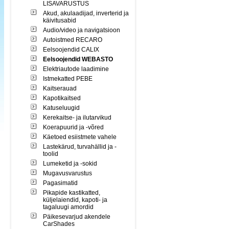
LISAVARUSTUS
Akud, akulaadijad, inverterid ja
käivitusabid
Audio/video ja navigatsioon
Autoistmed RECARO
Eelsoojendid CALIX
Eelsoojendid WEBASTO
Elektriautode laadimine
Istmekatted PEBE
Kaitserauad
Kapotikaitsed
Katuseluugid
Kerekaitse- ja ilutarvikud
Koerapuurid ja -võred
Käetoed esiistmete vahele
Lastekärud, turvahällid ja -
toolid
Lumeketid ja -sokid
Mugavusvarustus
Pagasimatid
Pikapide kastikatted,
küljelaiendid, kapoti- ja
tagaluugi amordid
Päikesevarjud akendele
CarShades