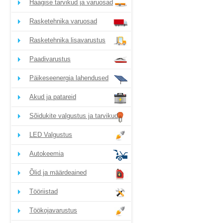
Haagise tarvikud ja varuosad
Rasketehnika varuosad
Rasketehnika lisavarustus
Paadivarustus
Päikeseenergia lahendused
Akud ja patareid
Sõidukite valgustus ja tarvikud
LED Valgustus
Autokeemia
Õlid ja määrdeained
Tööriistad
Töökojavarustus