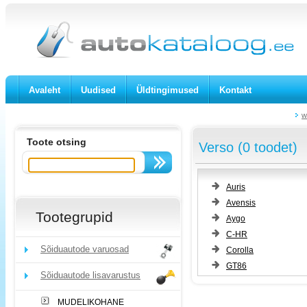
Avaleht
Uudised
Üldtingimused
Kontakt
w
Toote otsing
Verso (0 toodet)
Auris
Avensis
Tootegrupid
Aygo
C-HR
Sõiduautode varuosad
Corolla
GT86
Sõiduautode lisavarustus
MUDELIKOHANE