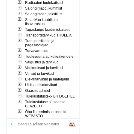
Radiaatori tuulekaitsed
Salongimatid, kummist
Salongimatid, tekstiilist
SmartVan kaubikute
lisavarustus
Tagastange laadimiskaitsed
Transporditarvikud THULE jt.
Transpordikotid ja
pagasihoidjad
Turvavarustus
Tuulesuunajad küljeakendele
Valgustus ja tarvikud
Veokonksud ja tarvikud
Vintsid ja tarvikud
Elektritarvikud ja materjalid
Üldised lisatarvikud
Gaasiseadmed
Tulekustutustekk BRIDGEHILL
Tulekustutuse süsteemid
BLAZECUT
Õhu filtreerimissüsteemid
WEBASTO
Haagissuvilate varustus