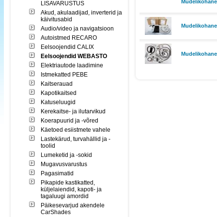
Mudelikohane 
LISAVARUSTUS
Akud, akulaadijad, inverterid ja
käivitusabid
Mudelikohane 
Audio/video ja navigatsioon
Autoistmed RECARO
Eelsoojendid CALIX
Mudelikohane
Eelsoojendid WEBASTO
Elektriautode laadimine
Istmekatted PEBE
Kaitserauad
Kapotikaitsed
Katuseluugid
Kerekaitse- ja ilutarvikud
Koerapuurid ja -võred
Käetoed esiistmete vahele
Lastekärud, turvahällid ja -
toolid
Lumeketid ja -sokid
Mugavusvarustus
Pagasimatid
Pikapide kastikatted,
küljelaiendid, kapoti- ja
tagaluugi amordid
Päikesevarjud akendele
CarShades