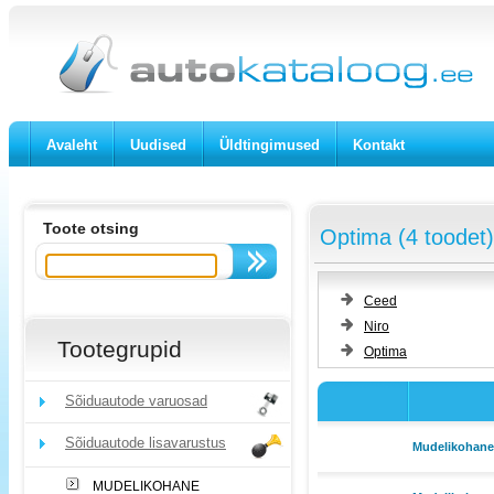
Avaleht
Uudised
Üldtingimused
Kontakt
Toote otsing
Optima (4 toodet)
Ceed
Niro
Tootegrupid
Optima
Sõiduautode varuosad
Sõiduautode lisavarustus
Mudelikohane 
MUDELIKOHANE