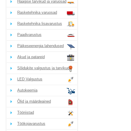
Haagise tarvikud ja varuosad
Rasketehnika varuosad
Rasketehnika lisavarustus
Paadivarustus
Päikeseenergia lahendused
Akud ja patareid
Sõidukite valgustus ja tarvikud
LED Valgustus
Autokeemia
Õlid ja määrdeained
Tööriistad
Töökojavarustus