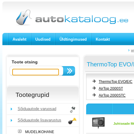
Avaleht
Uudised
Üldtingimused
Kontakt
w
Toote otsing
ThermoTop EVO/E
ThermoTop EVO/E/C
AirTop 2000ST
Tootegrupid
AirTop 2000STC
Sõiduautode varuosad
Sõiduautode lisavarustus
Juhtseade Mu
MUDELIKOHANE