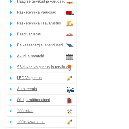
Haagise tarvikud ja varuosad
Rasketehnika varuosad
Rasketehnika lisavarustus
Paadivarustus
Päikeseenergia lahendused
Akud ja patareid
Sõidukite valgustus ja tarvikud
LED Valgustus
Autokeemia
Õlid ja määrdeained
Tööriistad
Töökojavarustus