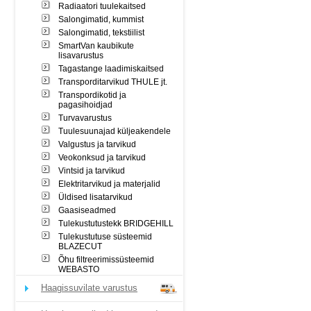
Radiaatori tuulekaitsed
Salongimatid, kummist
Salongimatid, tekstiilist
SmartVan kaubikute
lisavarustus
Tagastange laadimiskaitsed
Transporditarvikud THULE jt.
Transpordikotid ja
pagasihoidjad
Turvavarustus
Tuulesuunajad küljeakendele
Valgustus ja tarvikud
Veokonksud ja tarvikud
Vintsid ja tarvikud
Elektritarvikud ja materjalid
Üldised lisatarvikud
Gaasiseadmed
Tulekustutustekk BRIDGEHILL
Tulekustutuse süsteemid
BLAZECUT
Õhu filtreerimissüsteemid
WEBASTO
Haagissuvilate varustus