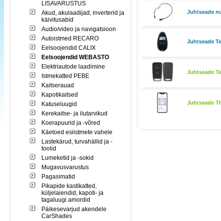
LISAVARUSTUS
Juhtseade nu
Akud, akulaadijad, inverterid ja
käivitusabid
Audio/video ja navigatsioon
Autoistmed RECARO
Juhtseade T
Eelsoojendid CALIX
Eelsoojendid WEBASTO
Elektriautode laadimine
Juhtseade Te
Istmekatted PEBE
Kaitserauad
Kapotikaitsed
Juhtseade T
Katuseluugid
Kerekaitse- ja ilutarvikud
Koerapuurid ja -võred
Käetoed esiistmete vahele
Lastekärud, turvahällid ja -
toolid
Lumeketid ja -sokid
Mugavusvarustus
Pagasimatid
Pikapide kastikatted,
küljelaiendid, kapoti- ja
tagaluugi amordid
Päikesevarjud akendele
CarShades