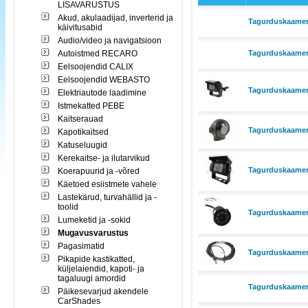
LISAVARUSTUS
Akud, akulaadijad, inverterid ja
Tagurduskaame
käivitusabid
Audio/video ja navigatsioon
Autoistmed RECARO
Tagurduskaame
Eelsoojendid CALIX
Eelsoojendid WEBASTO
Tagurduskaamera
Elektriautode laadimine
Istmekatted PEBE
Kaitserauad
Tagurduskaamer
Kapotikaitsed
Katuseluugid
Kerekaitse- ja ilutarvikud
Tagurduskaamera
Koerapuurid ja -võred
Käetoed esiistmete vahele
Lastekärud, turvahällid ja -
toolid
Tagurduskaamera
Lumeketid ja -sokid
Mugavusvarustus
Pagasimatid
Tagurduskaamer
Pikapide kastikatted,
küljelaiendid, kapoti- ja
tagaluugi amordid
Tagurduskaamer
Päikesevarjud akendele
CarShades