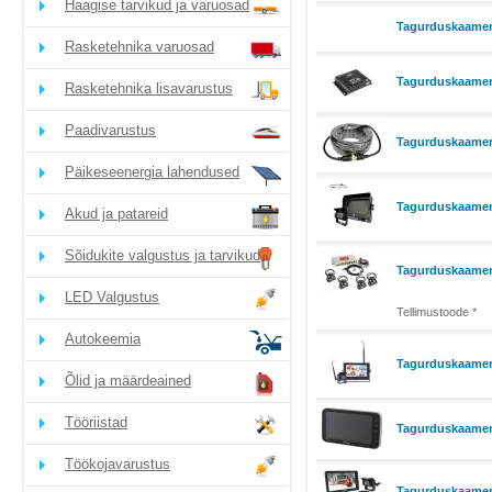
Haagise tarvikud ja varuosad
Tagurduskaamera
Rasketehnika varuosad
Tagurduskaamera
Rasketehnika lisavarustus
Paadivarustus
Tagurduskaamer
Päikeseenergia lahendused
Tagurduskaamera
Akud ja patareid
Sõidukite valgustus ja tarvikud
Tagurduskaamera
LED Valgustus
Tellimustoode *
Autokeemia
Tagurduskaamer
Õlid ja määrdeained
Tööriistad
Tagurduskaamer
Töökojavarustus
Tagurduskaamer