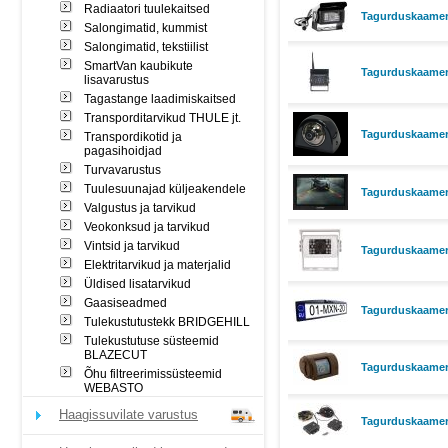
Radiaatori tuulekaitsed
Tagurduskaamera
Salongimatid, kummist
Salongimatid, tekstiilist
SmartVan kaubikute
Tagurduskaamer
lisavarustus
Tagastange laadimiskaitsed
Transporditarvikud THULE jt.
Tagurduskaamer
Transpordikotid ja
pagasihoidjad
Turvavarustus
Tuulesuunajad küljeakendele
Tagurduskaamer
Valgustus ja tarvikud
Veokonksud ja tarvikud
Vintsid ja tarvikud
Tagurduskaamera
Elektritarvikud ja materjalid
Üldised lisatarvikud
Gaasiseadmed
Tagurduskaamera
Tulekustutustekk BRIDGEHILL
Tulekustutuse süsteemid
BLAZECUT
Tagurduskaamera
Õhu filtreerimissüsteemid
WEBASTO
Haagissuvilate varustus
Tagurduskaamera