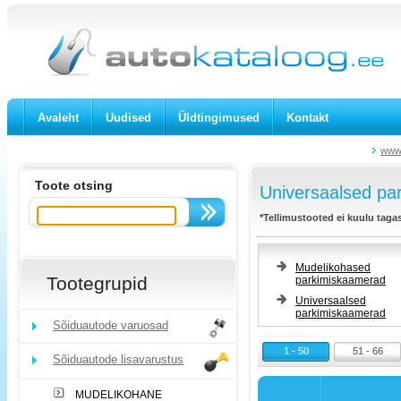
Avaleht
Uudised
Üldtingimused
Kontakt
www.
Toote otsing
Universaalsed pa
*Tellimustooted ei kuulu taga
Mudelikohased
Tootegrupid
parkimiskaamerad
Universaalsed
parkimiskaamerad
Sõiduautode varuosad
1 - 50
51 - 66
Sõiduautode lisavarustus
MUDELIKOHANE