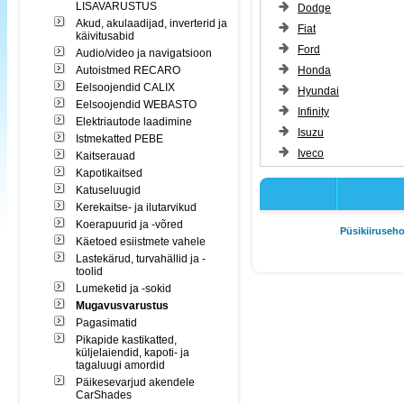
LISAVARUSTUS
Dodge
Akud, akulaadijad, inverterid ja
Fiat
käivitusabid
Ford
Audio/video ja navigatsioon
Autoistmed RECARO
Honda
Eelsoojendid CALIX
Hyundai
Eelsoojendid WEBASTO
Infinity
Elektriautode laadimine
Isuzu
Istmekatted PEBE
Iveco
Kaitserauad
Kapotikaitsed
Katuseluugid
Kerekaitse- ja ilutarvikud
Koerapuurid ja -võred
Püsikiiruseho
Käetoed esiistmete vahele
Lastekärud, turvahällid ja -
toolid
Lumeketid ja -sokid
Mugavusvarustus
Pagasimatid
Pikapide kastikatted,
küljelaiendid, kapoti- ja
tagaluugi amordid
Päikesevarjud akendele
CarShades