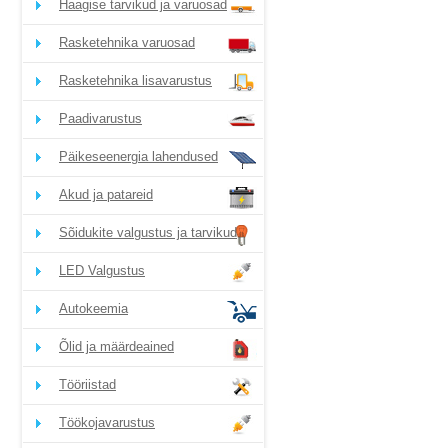
Haagise tarvikud ja varuosad
Rasketehnika varuosad
Rasketehnika lisavarustus
Paadivarustus
Päikeseenergia lahendused
Akud ja patareid
Sõidukite valgustus ja tarvikud
LED Valgustus
Autokeemia
Õlid ja määrdeained
Tööriistad
Töökojavarustus