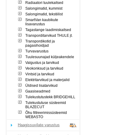
Radiaatori tuulekaitsed
Salongimatid, kummist
Salongimatid, tekstiilist
SmartVan kaubikute
lisavarustus
Tagastange laadimiskaitsed
Transporditarvikud THULE jt.
Transpordikotid ja
pagasihoidjad
Turvavarustus
Tuulesuunajad küljeakendele
Valgustus ja tarvikud
Veokonksud ja tarvikud
Vintsid ja tarvikud
Elektritarvikud ja materjalid
Üldised lisatarvikud
Gaasiseadmed
Tulekustutustekk BRIDGEHILL
Tulekustutuse süsteemid
BLAZECUT
Õhu filtreerimissüsteemid
WEBASTO
Haagissuvilate varustus