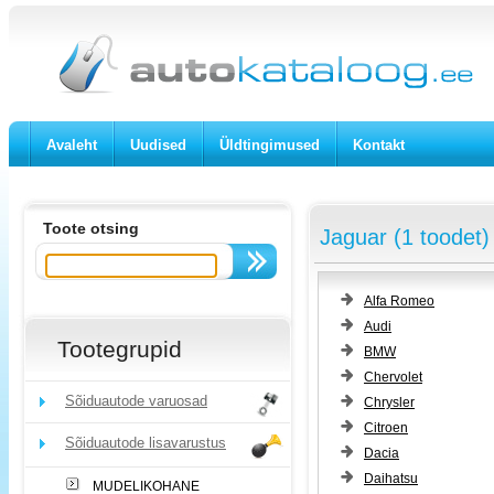
Avaleht
Uudised
Üldtingimused
Kontakt
Toote otsing
Jaguar (1 toodet)
Alfa Romeo
Audi
Tootegrupid
BMW
Chervolet
Sõiduautode varuosad
Chrysler
Citroen
Sõiduautode lisavarustus
Dacia
Daihatsu
MUDELIKOHANE