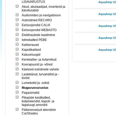
LISAVARUSTUS
AquaAmp USB
Akud, akulaadijad, inverterid ja
käivitusabid
AquaAmp USB
Audio/video ja navigatsioon
Autoistmed RECARO
Eelsoojendid CALIX
AquaAmp USB
Eelsoojendid WEBASTO
Elektriautode laadimine
AquaAmp USB
Istmekatted PEBE
Kaitserauad
Kapotikaitsed
AquaAmp USB
Katuseluugid
Kerekaitse- ja ilutarvikud
Koerapuurid ja -võred
Käetoed esiistmete vahele
Lastekärud, turvahällid ja -
toolid
Lumeketid ja -sokid
Mugavusvarustus
Pagasimatid
Pikapide kastikatted,
küljelaiendid, kapoti- ja
tagaluugi amordid
Päikesevarjud akendele
CarShades