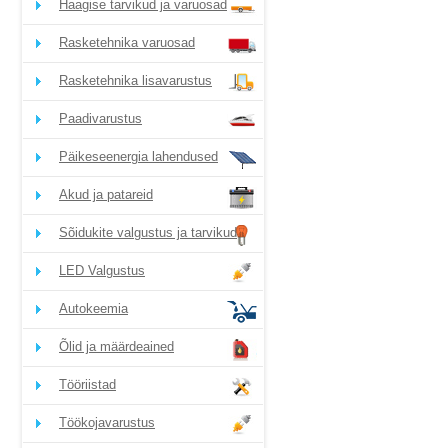
Haagise tarvikud ja varuosad
Rasketehnika varuosad
Rasketehnika lisavarustus
Paadivarustus
Päikeseenergia lahendused
Akud ja patareid
Sõidukite valgustus ja tarvikud
LED Valgustus
Autokeemia
Õlid ja määrdeained
Tööriistad
Töökojavarustus