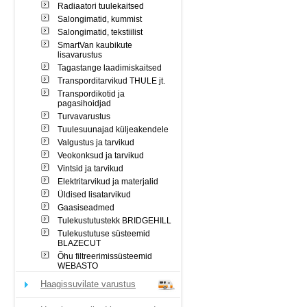
Radiaatori tuulekaitsed
Salongimatid, kummist
Salongimatid, tekstiilist
SmartVan kaubikute
lisavarustus
Tagastange laadimiskaitsed
Transporditarvikud THULE jt.
Transpordikotid ja
pagasihoidjad
Turvavarustus
Tuulesuunajad küljeakendele
Valgustus ja tarvikud
Veokonksud ja tarvikud
Vintsid ja tarvikud
Elektritarvikud ja materjalid
Üldised lisatarvikud
Gaasiseadmed
Tulekustutustekk BRIDGEHILL
Tulekustutuse süsteemid
BLAZECUT
Õhu filtreerimissüsteemid
WEBASTO
Haagissuvilate varustus