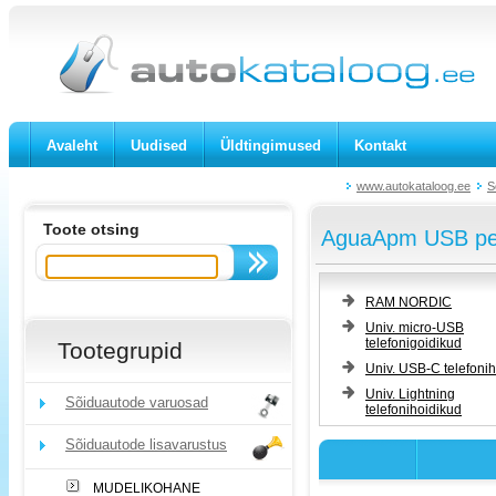
Avaleht
Uudised
Üldtingimused
Kontakt
www.autokataloog.ee
S
Toote otsing
AguaApm USB pesa
RAM NORDIC
Univ. micro-USB
telefonigoidikud
Tootegrupid
Univ. USB-C telefoni
Univ. Lightning
Sõiduautode varuosad
telefonihoidikud
Sõiduautode lisavarustus
MUDELIKOHANE