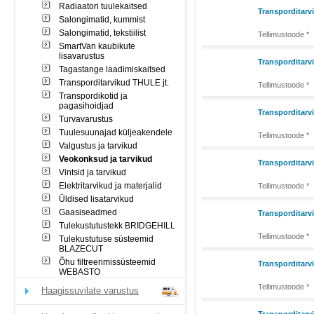
Radiaatori tuulekaitsed
Transporditarv
Salongimatid, kummist
Salongimatid, tekstiilist
Tellimustoode *
SmartVan kaubikute
lisavarustus
Transporditarv
Tagastange laadimiskaitsed
Transporditarvikud THULE jt.
Tellimustoode *
Transpordikotid ja
pagasihoidjad
Transporditar
Turvavarustus
Tuulesuunajad küljeakendele
Tellimustoode *
Valgustus ja tarvikud
Veokonksud ja tarvikud
Transporditarv
Vintsid ja tarvikud
Elektritarvikud ja materjalid
Tellimustoode *
Üldised lisatarvikud
Gaasiseadmed
Transporditarv
Tulekustutustekk BRIDGEHILL
Tellimustoode *
Tulekustutuse süsteemid
BLAZECUT
Õhu filtreerimissüsteemid
Transporditarv
WEBASTO
Tellimustoode *
Haagissuvilate varustus