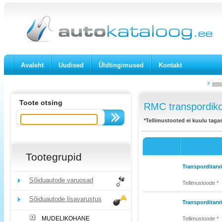
Avaleht
Uudised
Üldtingimused
Kontakt
www
Toote otsing
RMC transpordiko
*Tellimustooted ei kuulu taga
Tootegrupid
Transporditar
Sõiduautode varuosad
Tellimustoode *
Sõiduautode lisavarustus
Transporditarv
MUDELIKOHANE
Tellimustoode *