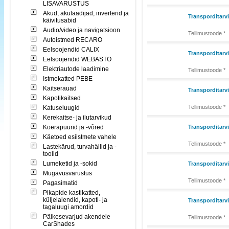
LISAVARUSTUS
Akud, akulaadijad, inverterid ja
Transporditarv
käivitusabid
Audio/video ja navigatsioon
Tellimustoode *
Autoistmed RECARO
Eelsoojendid CALIX
Transporditar
Eelsoojendid WEBASTO
Elektriautode laadimine
Tellimustoode *
Istmekatted PEBE
Kaitserauad
Transporditarv
Kapotikaitsed
Tellimustoode *
Katuseluugid
Kerekaitse- ja ilutarvikud
Koerapuurid ja -võred
Transporditar
Käetoed esiistmete vahele
Tellimustoode *
Lastekärud, turvahällid ja -
toolid
Lumeketid ja -sokid
Transporditar
Mugavusvarustus
Tellimustoode *
Pagasimatid
Pikapide kastikatted,
küljelaiendid, kapoti- ja
Transporditar
tagaluugi amordid
Päikesevarjud akendele
Tellimustoode *
CarShades