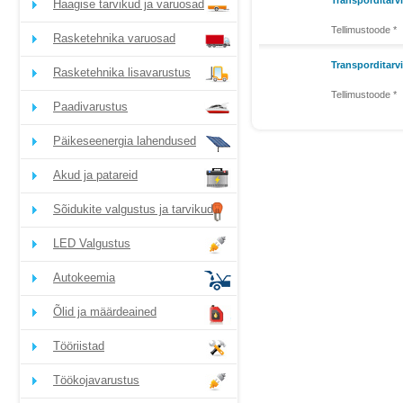
Transporditarv
Haagise tarvikud ja varuosad
Tellimustoode *
Rasketehnika varuosad
Transporditarv
Rasketehnika lisavarustus
Tellimustoode *
Paadivarustus
Päikeseenergia lahendused
Akud ja patareid
Sõidukite valgustus ja tarvikud
LED Valgustus
Autokeemia
Õlid ja määrdeained
Tööriistad
Töökojavarustus