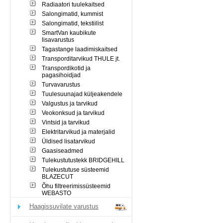
Radiaatori tuulekaitsed
Salongimatid, kummist
Salongimatid, tekstiilist
SmartVan kaubikute
lisavarustus
Tagastange laadimiskaitsed
Transporditarvikud THULE jt.
Transpordikotid ja
pagasihoidjad
Turvavarustus
Tuulesuunajad küljeakendele
Valgustus ja tarvikud
Veokonksud ja tarvikud
Vintsid ja tarvikud
Elektritarvikud ja materjalid
Üldised lisatarvikud
Gaasiseadmed
Tulekustutustekk BRIDGEHILL
Tulekustutuse süsteemid
BLAZECUT
Õhu filtreerimissüsteemid
WEBASTO
Haagissuvilate varustus