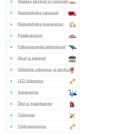
Haagise tarvikud ja varuosad
Rasketehnika varuosad
Rasketehnika lisavarustus
Paadivarustus
Päikeseenergia lahendused
Akud ja patareid
Sõidukite valgustus ja tarvikud
LED Valgustus
Autokeemia
Õlid ja määrdeained
Tööriistad
Töökojavarustus