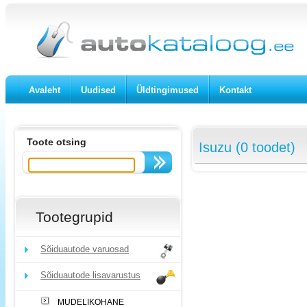
Avaleht
Uudised
Üldtingimused
Kontakt
Toote otsing
Isuzu (0 toodet)
Tootegrupid
Sõiduautode varuosad
Sõiduautode lisavarustus
MUDELIKOHANE