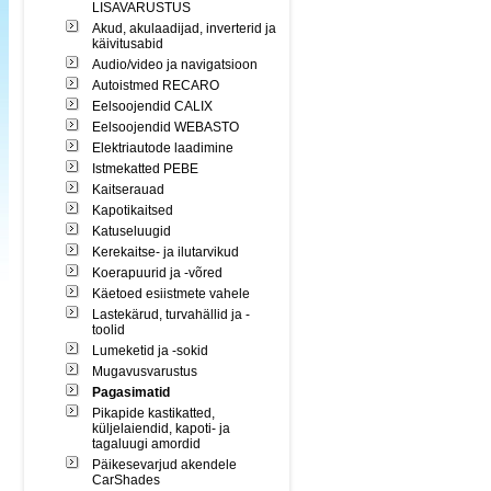
LISAVARUSTUS
Akud, akulaadijad, inverterid ja
käivitusabid
Audio/video ja navigatsioon
Autoistmed RECARO
Eelsoojendid CALIX
Eelsoojendid WEBASTO
Elektriautode laadimine
Istmekatted PEBE
Kaitserauad
Kapotikaitsed
Katuseluugid
Kerekaitse- ja ilutarvikud
Koerapuurid ja -võred
Käetoed esiistmete vahele
Lastekärud, turvahällid ja -
toolid
Lumeketid ja -sokid
Mugavusvarustus
Pagasimatid
Pikapide kastikatted,
küljelaiendid, kapoti- ja
tagaluugi amordid
Päikesevarjud akendele
CarShades