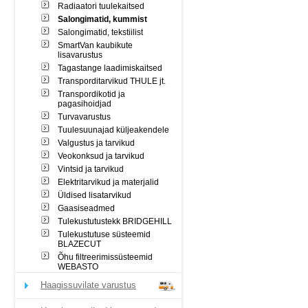
Radiaatori tuulekaitsed
Salongimatid, kummist
Salongimatid, tekstiilist
SmartVan kaubikute
lisavarustus
Tagastange laadimiskaitsed
Transporditarvikud THULE jt.
Transpordikotid ja
pagasihoidjad
Turvavarustus
Tuulesuunajad küljeakendele
Valgustus ja tarvikud
Veokonksud ja tarvikud
Vintsid ja tarvikud
Elektritarvikud ja materjalid
Üldised lisatarvikud
Gaasiseadmed
Tulekustutustekk BRIDGEHILL
Tulekustutuse süsteemid
BLAZECUT
Õhu filtreerimissüsteemid
WEBASTO
Haagissuvilate varustus