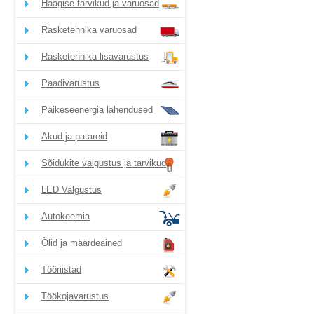
Haagise tarvikud ja varuosad
Rasketehnika varuosad
Rasketehnika lisavarustus
Paadivarustus
Päikeseenergia lahendused
Akud ja patareid
Sõidukite valgustus ja tarvikud
LED Valgustus
Autokeemia
Õlid ja määrdeained
Tööriistad
Töökojavarustus