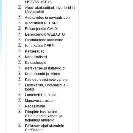
LISAVARUSTUS
Akud, akulaadijad, inverterid ja
käivitusabid
Audio/video ja navigatsioon
Autoistmed RECARO
Eelsoojendid CALIX
Eelsoojendid WEBASTO
Elektriautode laadimine
Istmekatted PEBE
Kaitserauad
Kapotikaitsed
Katuseluugid
Kerekaitse- ja ilutarvikud
Koerapuurid ja -võred
Käetoed esiistmete vahele
Lastekärud, turvahällid ja -
toolid
Lumeketid ja -sokid
Mugavusvarustus
Pagasimatid
Pikapide kastikatted,
küljelaiendid, kapoti- ja
tagaluugi amordid
Päikesevarjud akendele
CarShades