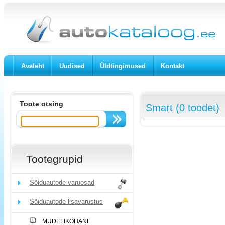
Avaleht
Uudised
Üldtingimused
Kontakt
Toote otsing
Smart (0 toodet)
Tootegrupid
Sõiduautode varuosad
Sõiduautode lisavarustus
MUDELIKOHANE