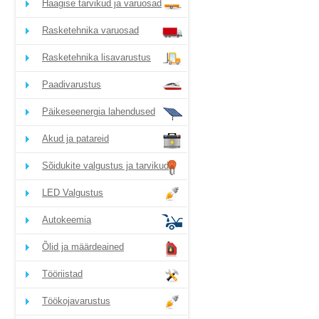
Haagise tarvikud ja varuosad
Rasketehnika varuosad
Rasketehnika lisavarustus
Paadivarustus
Päikeseenergia lahendused
Akud ja patareid
Sõidukite valgustus ja tarvikud
LED Valgustus
Autokeemia
Õlid ja määrdeained
Tööriistad
Töökojavarustus