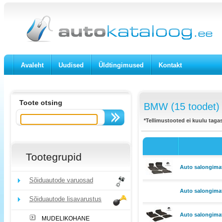
Avaleht
Uudised
Üldtingimused
Kontakt
Toote otsing
BMW (15 toodet)
*Tellimustooted ei kuulu taga
Tootegrupid
Auto salongimat
Sõiduautode varuosad
Auto salongima
Sõiduautode lisavarustus
Auto salongimat
MUDELIKOHANE