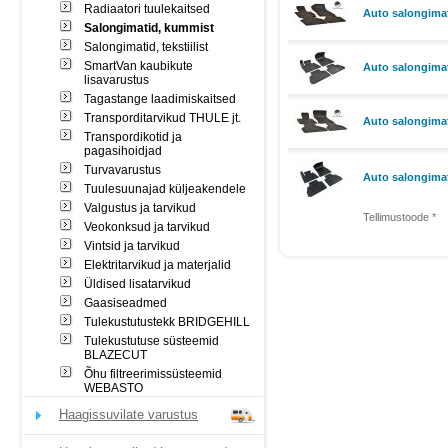
Radiaatori tuulekaitsed
Auto salongima
Salongimatid, kummist
Salongimatid, tekstiilist
SmartVan kaubikute
Auto salongima
lisavarustus
Tagastange laadimiskaitsed
Transporditarvikud THULE jt.
Auto salongima
Transpordikotid ja
pagasihoidjad
Turvavarustus
Auto salongima
Tuulesuunajad küljeakendele
Valgustus ja tarvikud
Tellimustoode *
Veokonksud ja tarvikud
Vintsid ja tarvikud
Elektritarvikud ja materjalid
Üldised lisatarvikud
Gaasiseadmed
Tulekustutustekk BRIDGEHILL
Tulekustutuse süsteemid
BLAZECUT
Õhu filtreerimissüsteemid
WEBASTO
Haagissuvilate varustus