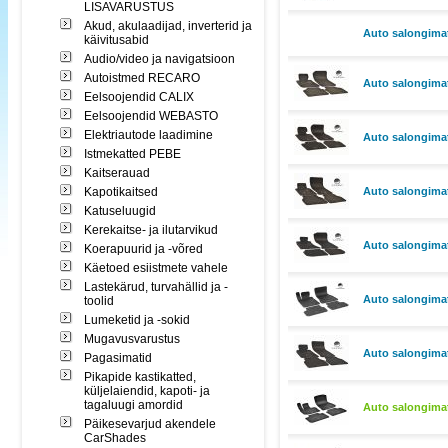
LISAVARUSTUS
Akud, akulaadijad, inverterid ja
Auto salongima
käivitusabid
Audio/video ja navigatsioon
Autoistmed RECARO
Auto salongima
Eelsoojendid CALIX
Eelsoojendid WEBASTO
Elektriautode laadimine
Auto salongimati
Istmekatted PEBE
Kaitserauad
Kapotikaitsed
Auto salongima
Katuseluugid
Kerekaitse- ja ilutarvikud
Auto salongimat
Koerapuurid ja -võred
Käetoed esiistmete vahele
Lastekärud, turvahällid ja -
Auto salongimat
toolid
Lumeketid ja -sokid
Mugavusvarustus
Auto salongima
Pagasimatid
Pikapide kastikatted,
küljelaiendid, kapoti- ja
tagaluugi amordid
Auto salongimat
Päikesevarjud akendele
CarShades