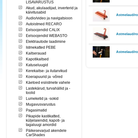
LISAVARUSTUS
Akud, akulaadijad, inverterid ja
käivitusabid
Astmelaud/ro
Audio/video ja navigatsioon
Autoistmed RECARO
Eelsoojendid CALIX
Astmelaud/ron
Eelsoojendid WEBASTO
Elektriautode laadimine
Istmekatted PEBE
Astmelaud/ro
Kaitserauad
Kapotikaitsed
Katuseluugid
Kerekaitse- ja ilutarvikud
Koerapuurid ja -võred
Käetoed esiistmete vahele
Lastekärud, turvahällid ja -
toolid
Lumeketid ja -sokid
Mugavusvarustus
Pagasimatid
Pikapide kastikatted,
küljelaiendid, kapoti- ja
tagaluugi amordid
Päikesevarjud akendele
CarShades