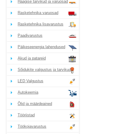
Haagise tarvikud ja varuosad
Rasketehnika varuosad
Rasketehnika lisavarustus
Paadivarustus
Päikeseenergia lahendused
Akud ja patareid
Sõidukite valgustus ja tarvikud
LED Valgustus
Autokeemia
Õlid ja määrdeained
Tööriistad
Töökojavarustus