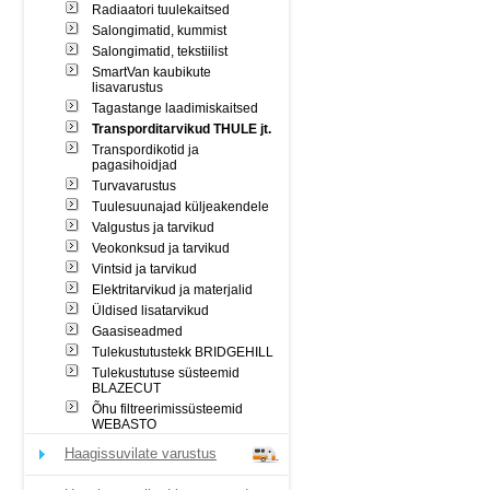
Radiaatori tuulekaitsed
Salongimatid, kummist
Salongimatid, tekstiilist
SmartVan kaubikute
lisavarustus
Tagastange laadimiskaitsed
Transporditarvikud THULE jt.
Transpordikotid ja
pagasihoidjad
Turvavarustus
Tuulesuunajad küljeakendele
Valgustus ja tarvikud
Veokonksud ja tarvikud
Vintsid ja tarvikud
Elektritarvikud ja materjalid
Üldised lisatarvikud
Gaasiseadmed
Tulekustutustekk BRIDGEHILL
Tulekustutuse süsteemid
BLAZECUT
Õhu filtreerimissüsteemid
WEBASTO
Haagissuvilate varustus