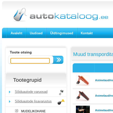
Avaleht
Uudised
Üldtingimused
Kontakt
Toote otsing
Muud transpordita
Tootegrupid
Astmelaud/ro
Sõiduautode varuosad
Astmelaud/ron
Sõiduautode lisavarustus
Astmelaud/ro
MUDELIKOHANE