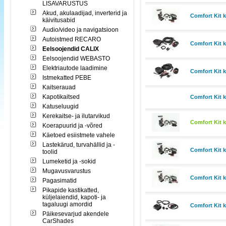
LISAVARUSTUS
Akud, akulaadijad, inverterid ja
Comfort Kit 
käivitusabid
Audio/video ja navigatsioon
Autoistmed RECARO
Comfort Kit 
Eelsoojendid CALIX
Eelsoojendid WEBASTO
Elektriautode laadimine
Comfort Kit 
Istmekatted PEBE
Kaitserauad
Kapotikaitsed
Comfort Kit 
Katuseluugid
Kerekaitse- ja ilutarvikud
Comfort Kit 
Koerapuurid ja -võred
Käetoed esiistmete vahele
Lastekärud, turvahällid ja -
Comfort Kit 
toolid
Lumeketid ja -sokid
Mugavusvarustus
Comfort Kit 
Pagasimatid
Pikapide kastikatted,
küljelaiendid, kapoti- ja
tagaluugi amordid
Comfort Kit 
Päikesevarjud akendele
CarShades