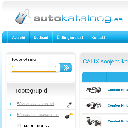
Avaleht
Uudised
Üldtingimused
Kontakt
Toote otsing
CALIX soojendiko
Tootegrupid
Comfort Kit 
Sõiduautode varuosad
Comfort Kit 
Sõiduautode lisavarustus
Comfort Kit 
MUDELIKOHANE