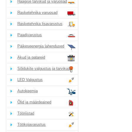
Haagise tarvikud ja varuosad
Rasketehnika varuosad
Rasketehnika lisavarustus
Paadivarustus
Päikeseenergia lahendused
Akud ja patareid
Sõidukite valgustus ja tarvikud
LED Valgustus
Autokeemia
Õlid ja määrdeained
Tööriistad
Töökojavarustus