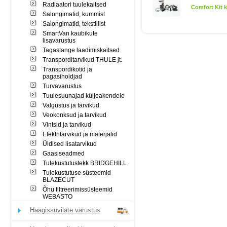
Radiaatori tuulekaitsed
Comfort Kit 
Salongimatid, kummist
Salongimatid, tekstiilist
SmartVan kaubikute
lisavarustus
Tagastange laadimiskaitsed
Transporditarvikud THULE jt.
Transpordikotid ja
pagasihoidjad
Turvavarustus
Tuulesuunajad küljeakendele
Valgustus ja tarvikud
Veokonksud ja tarvikud
Vintsid ja tarvikud
Elektritarvikud ja materjalid
Üldised lisatarvikud
Gaasiseadmed
Tulekustutustekk BRIDGEHILL
Tulekustutuse süsteemid
BLAZECUT
Õhu filtreerimissüsteemid
WEBASTO
Haagissuvilate varustus