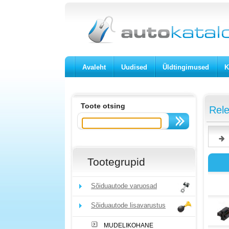
Avaleht
Uudised
Üldtingimused
K
Toote otsing
Rele
Tootegrupid
Sõiduautode varuosad
Sõiduautode lisavarustus
MUDELIKOHANE