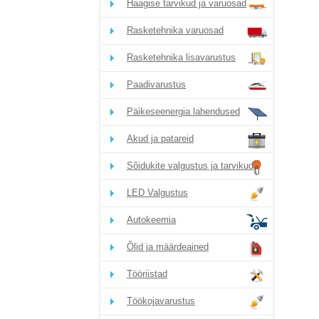
Haagise tarvikud ja varuosad
Rasketehnika varuosad
Rasketehnika lisavarustus
Paadivarustus
Päikeseenergia lahendused
Akud ja patareid
Sõidukite valgustus ja tarvikud
LED Valgustus
Autokeemia
Õlid ja määrdeained
Tööriistad
Töökojavarustus