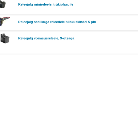
Releejalg minireleele, trükiplaadile
Releejalg seelikuga releedele niiskuskindel 5 pin
Releejalg võimsusreleele, 9-otsaga