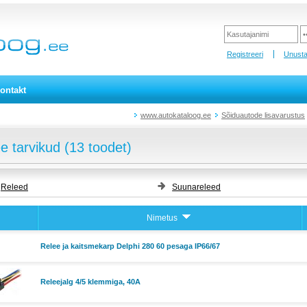
Registreeri
Unusta
ontakt
www.autokataloog.ee
Sõiduautode lisavarustus
e tarvikud (13 toodet)
Releed
Suunareleed
Nimetus
Relee ja kaitsmekarp Delphi 280 60 pesaga IP66/67
Releejalg 4/5 klemmiga, 40A