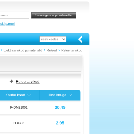
sid parooli
Elektritarvikud ja materjalid
Releed
Relee tarvikud
Relee tarvikud
Kauba kood
Hind km-ga
30,49
P-DM21001
2,95
H-0393