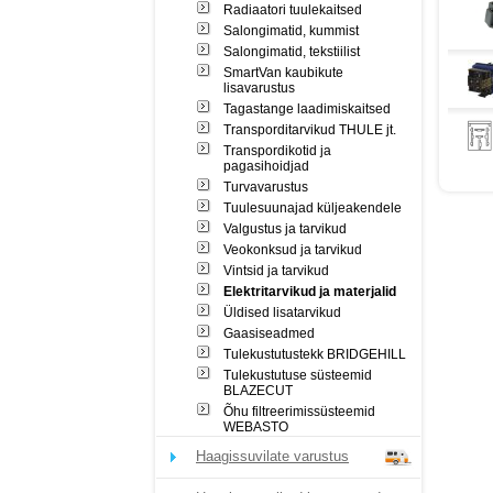
Radiaatori tuulekaitsed
Salongimatid, kummist
Salongimatid, tekstiilist
SmartVan kaubikute
lisavarustus
Tagastange laadimiskaitsed
Transporditarvikud THULE jt.
Transpordikotid ja
pagasihoidjad
Turvavarustus
Tuulesuunajad küljeakendele
Valgustus ja tarvikud
Veokonksud ja tarvikud
Vintsid ja tarvikud
Elektritarvikud ja materjalid
Üldised lisatarvikud
Gaasiseadmed
Tulekustutustekk BRIDGEHILL
Tulekustutuse süsteemid
BLAZECUT
Õhu filtreerimissüsteemid
WEBASTO
Haagissuvilate varustus