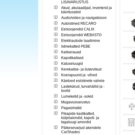
LISAVARUSTUS
Akud, akulaadijad, inverterid ja
käivitusabid
Audio/video ja navigatsioon
Autoistmed RECARO
Eelsoojendid CALIX
Eelsoojendid WEBASTO
Elektriautode laadimine
Istmekatted PEBE
Kaitserauad
Kapotikaitsed
Katuseluugid
Kerekaitse- ja ilutarvikud
Koerapuurid ja -võred
Käetoed esiistmete vahele
Lastekärud, turvahällid ja -
toolid
Lumeketid ja -sokid
Mugavusvarustus
Pagasimatid
Pikapide kastikatted,
küljelaiendid, kapoti- ja
tagaluugi amordid
Päikesevarjud akendele
CarShades