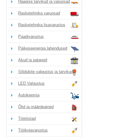
Haagise tarvikud ja varuosad
Rasketehnika varuosad
Rasketehnika lisavarustus
Paadivarustus
Päikeseenergia lahendused
Akud ja patareid
Sõidukite valgustus ja tarvikud
LED Valgustus
Autokeemia
Õlid ja määrdeained
Tööriistad
Töökojavarustus