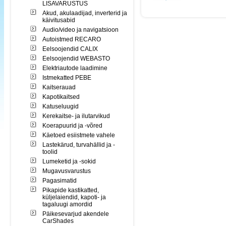
LISAVARUSTUS
Akud, akulaadijad, inverterid ja
käivitusabid
Audio/video ja navigatsioon
Autoistmed RECARO
Eelsoojendid CALIX
Eelsoojendid WEBASTO
Elektriautode laadimine
Istmekatted PEBE
Kaitserauad
Kapotikaitsed
Katuseluugid
Kerekaitse- ja ilutarvikud
Koerapuurid ja -võred
Käetoed esiistmete vahele
Lastekärud, turvahällid ja -
toolid
Lumeketid ja -sokid
Mugavusvarustus
Pagasimatid
Pikapide kastikatted,
küljelaiendid, kapoti- ja
tagaluugi amordid
Päikesevarjud akendele
CarShades