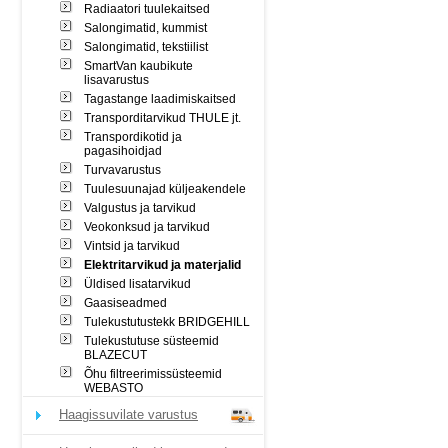
Radiaatori tuulekaitsed
Salongimatid, kummist
Salongimatid, tekstiilist
SmartVan kaubikute
lisavarustus
Tagastange laadimiskaitsed
Transporditarvikud THULE jt.
Transpordikotid ja
pagasihoidjad
Turvavarustus
Tuulesuunajad küljeakendele
Valgustus ja tarvikud
Veokonksud ja tarvikud
Vintsid ja tarvikud
Elektritarvikud ja materjalid
Üldised lisatarvikud
Gaasiseadmed
Tulekustutustekk BRIDGEHILL
Tulekustutuse süsteemid
BLAZECUT
Õhu filtreerimissüsteemid
WEBASTO
Haagissuvilate varustus