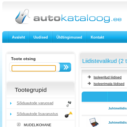
Avaleht
Uudised
Üldtingimused
Kontakt
Toote otsing
Liidistevalikud (2 
Isoleeritud liidised
Isoleerimata liidised
Tootegrupid
Sõiduautode varuosad
Juhtmeliidis
Sõiduautode lisavarustus
Juhtmeliidis
MUDELIKOHANE