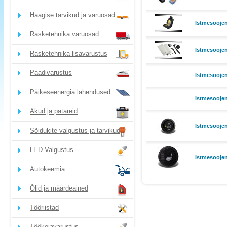
Haagise tarvikud ja varuosad
Istmesoojen
Rasketehnika varuosad
Istmesoojen
Rasketehnika lisavarustus
Paadivarustus
Istmesooje
Päikeseenergia lahendused
Istmesooje
Akud ja patareid
Istmesoojen
Sõidukite valgustus ja tarvikud
LED Valgustus
Istmesoojen
Autokeemia
Õlid ja määrdeained
Tööriistad
Töökojavarustus