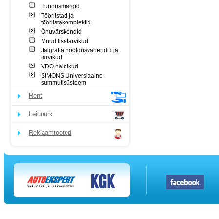
Tunnusmärgid
Tööriistad ja
tööriistakomplektid
Õhuvärskendid
Muud lisatarvikud
Jalgratta hooldusvahendid ja
tarvikud
VDO näidikud
SIMONS Universiaalne
summutisüsteem
Rent
Leiunurk
Reklaamtooted