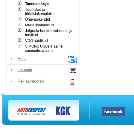
Tunnusmärgid
Tööriistad ja
tööriistakomplektid
Õhuvärskendid
Muud lisatarvikud
Jalgratta hooldusvahendid ja
tarvikud
VDO näidikud
SIMONS Universiaalne
summutisüsteem
Rent
Leiunurk
Reklaamtooted