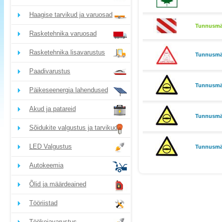
Haagise tarvikud ja varuosad
Tunnusmär
Rasketehnika varuosad
Rasketehnika lisavarustus
Tunnusmärk
Paadivarustus
Tunnusmär
Päikeseenergia lahendused
Akud ja patareid
Tunnusmär
Sõidukite valgustus ja tarvikud
LED Valgustus
Tunnusmär
Autokeemia
Õlid ja määrdeained
Tööriistad
Töökojavarustus