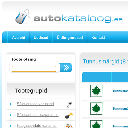
Avaleht
Uudised
Üldtingimused
Kontakt
Toote otsing
Tunnusmärgid (8 
Tootegrupid
Tunnusmärk
Sõiduautode varuosad
Tunnusmär
Sõiduautode lisavarustus
Haagissuvilate varustus
Tunnusmärk