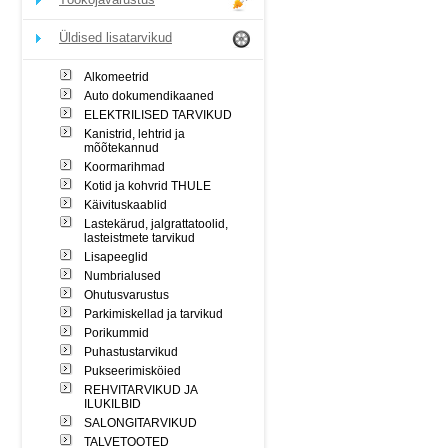
Üldised lisatarvikud
Alkomeetrid
Auto dokumendikaaned
ELEKTRILISED TARVIKUD
Kanistrid, lehtrid ja
mõõtekannud
Koormarihmad
Kotid ja kohvrid THULE
Käivituskaablid
Lastekärud, jalgrattatoolid,
lasteistmete tarvikud
Lisapeeglid
Numbrialused
Ohutusvarustus
Parkimiskellad ja tarvikud
Porikummid
Puhastustarvikud
Pukseerimisköied
REHVITARVIKUD JA
ILUKILBID
SALONGITARVIKUD
TALVETOOTED